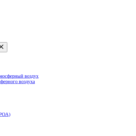
тмосферный воздух
сферного воздуха
ЭРОА)