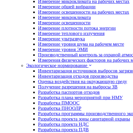
Измерение микроклимата на рабочих местах
Измерение общей вибрации
Измерение освещенности на рабочих местах
Измерение микроклимата
Измерение освещенности
Измерение плотности потока энергии
Измерение теплового излучения
Измерение ультразвука
Измерение уровня шума на рабочем месте
Измерение уровня ЭМИ
Производственный контроль за охраной атмо
Измерения физических факторов на рабочих м
Экологическое нормирование
Инвентаризация источников выбросов загряз
Инвентаризация отходов производства
Оценка воздействия на окружающую среду
Получение разрешения на выбросы ЗВ
Разработка паспортов отходов
Разработка плана мероприятий при НМУ
Разработка ПМООС
Разработка ПНООЛР
Разработка программы производственного эко
Разработка проекта зоны санитарной охраны
Разработка проекта НДС
Разработка проекта ПДВ