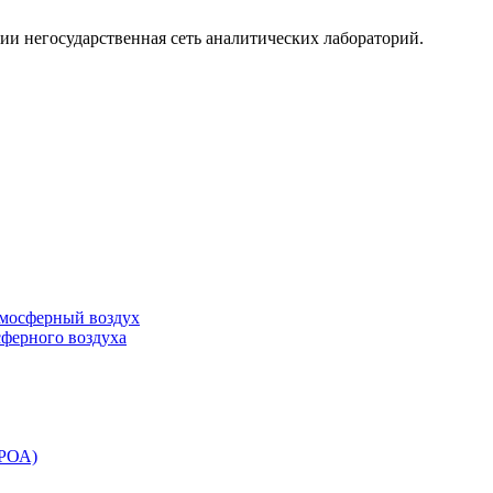
ии негосударственная сеть аналитических лабораторий.
тмосферный воздух
сферного воздуха
ЭРОА)