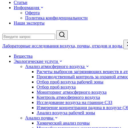
Статьи
Информация
Оферта
Политика конфиденциальности
Наши эксперты
Лабораторные исследования воздуха, почвы, отходов и воды
Вещества
Экологические услуги
Анализ атмосферного воздуха
Расчеты выбросов загрязняющих веществ в а
Производственный контроль за охраной атмо
Отбор проб воздуха рабочей зоны
Отбор проб воздуха
Мониторинг атмосферного воздуха
Контроль атмосферного воздуха
Исследование воздуха на границе СЗЗ
Измерение концентрации радона в воздухе (
Анализ воздуха рабочей зоны
Анализ почвы
Химический анализ почвы