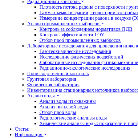
Радиационный контроль
Плотность потока радона с поверхности грун
Гамма-съемка в здании, территории застройки
Измерение концентрации радона в воздухе (
Анализ промышленных выбросов
Контроль за соблюдением нормативов ПДВ
Контроль эффективности ГОУ
Отбор проб промышленных выбросов
Лабораторные исследования для проведения инже
Газогеохимические исследования
Исследование физических воздействий
Лабораторные исследования физико-механиче
Радиационно-экологические исследования
Производственный контроль
Грунтовая лаборатория
Физическая лаборатория
Инвентаризация стационарных источников выброс
Анализ воды
Анализ воды из скважины
Анализ питьевой воды
Отбор проб воды
Радиологические анализы воды
Химические анализы воды: показатели и пор
Статьи
Информация