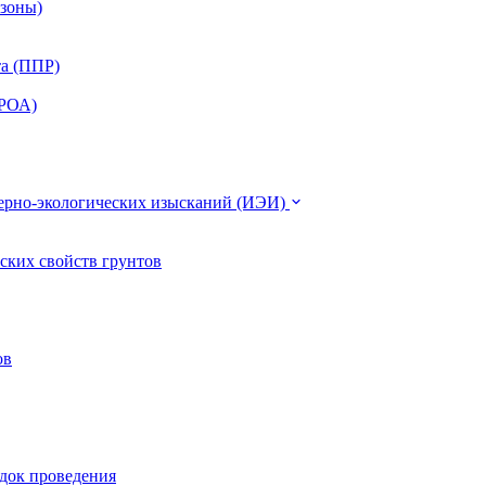
 зоны)
та (ППР)
ЭРОА)
нерно-экологических изысканий (ИЭИ)
ских свойств грунтов
ов
ядок проведения