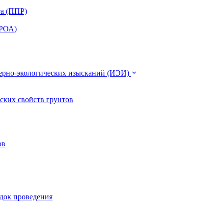
та (ППР)
ЭРОА)
нерно-экологических изысканий (ИЭИ)
ских свойств грунтов
ов
ядок проведения