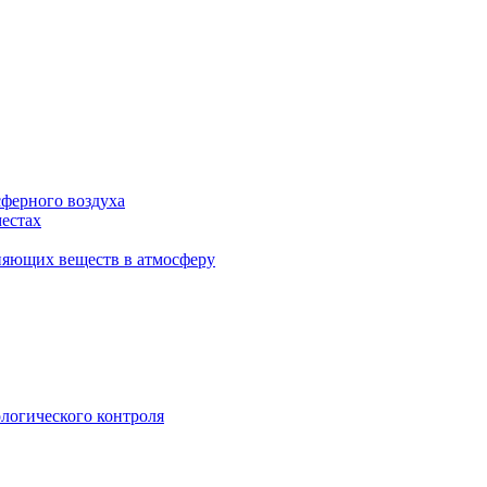
сферного воздуха
естах
няющих веществ в атмосферу
логического контроля