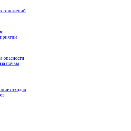
ых отложений
ве
дприятий
са опасности
иза почвы
ание отходов
дов