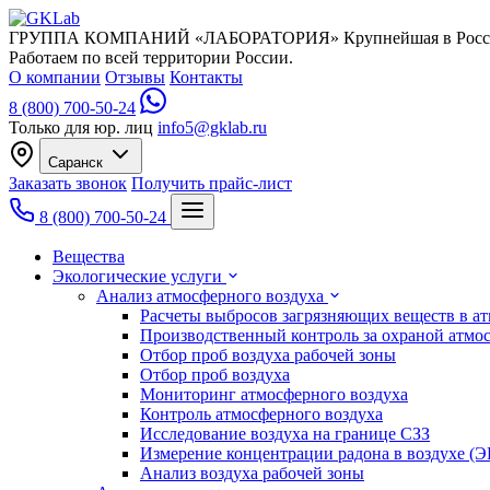
ГРУППА КОМПАНИЙ «ЛАБОРАТОРИЯ»
Крупнейшая в Росс
Работаем по всей территории России.
О компании
Отзывы
Контакты
8 (800) 700-50-24
Только для юр. лиц
info5@gklab.ru
Саранск
Заказать звонок
Получить прайс-лист
8 (800) 700-50-24
Вещества
Экологические услуги
Анализ атмосферного воздуха
Расчеты выбросов загрязняющих веществ в а
Производственный контроль за охраной атмо
Отбор проб воздуха рабочей зоны
Отбор проб воздуха
Мониторинг атмосферного воздуха
Контроль атмосферного воздуха
Исследование воздуха на границе СЗЗ
Измерение концентрации радона в воздухе (
Анализ воздуха рабочей зоны