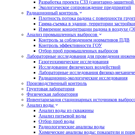
Разработка проекта СЗЗ (санитарно-защитной
Экологическое сопровождение предприятий
Радиационный контроль
Плотность потока радона с поверхности грун
Гамма-съемка в здании, территории застройки
Измерение концентрации радона в воздухе (
Анализ промышленных выбросов
Контроль за соблюдением нормативов ПДВ
Контроль эффективности ГОУ
Отбор проб промышленных выбросов
Лабораторные исследования для проведения инже
Газогеохимические исследования
Исследование физических воздействий
Лабораторные исследования физико-механиче
Радиационно-экологические исследования
Производственный контроль
Грунтовая лаборатория
Физическая лаборатория
Инвентаризация стационарных источников выброс
Анализ воды
Анализ воды из скважины
Анализ питьевой воды
Отбор проб воды
Радиологические анализы воды
Химические анализы воды: показатели и пор