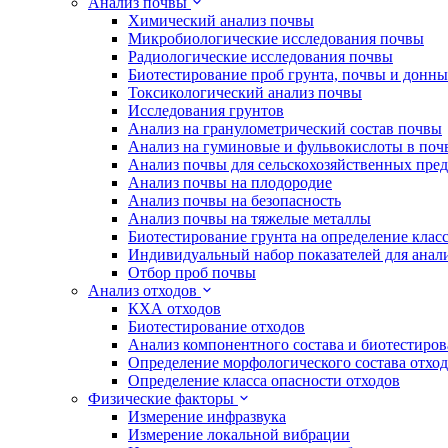
Анализ почвы
Химический анализ почвы
Микробиологические исследования почвы
Радиологические исследования почвы
Биотестирование проб грунта, почвы и донн
Токсикологический анализ почвы
Исследования грунтов
Анализ на гранулометрический состав почвы
Анализ на гуминовые и фульвокислоты в поч
Анализ почвы для сельскохозяйственных пре
Анализ почвы на плодородие
Анализ почвы на безопасность
Анализ почвы на тяжелые металлы
Биотестирование грунта на определение клас
Индивидуальный набор показателей для анал
Отбор проб почвы
Анализ отходов
КХА отходов
Биотестирование отходов
Анализ компонентного состава и биотестиров
Определение морфологического состава отхо
Определение класса опасности отходов
Физические факторы
Измерение инфразвука
Измерение локальной вибрации