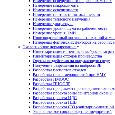
Измерение освещенности на рабочих местах
Измерение микроклимата
Измерение освещенности
Измерение плотности потока энергии
Измерение теплового излучения
Измерение ультразвука
Измерение уровня шума на рабочем месте
Измерение уровня ЭМИ
Производственный контроль за охраной атмо
Измерения физических факторов на рабочих м
Экологическое нормирование
Инвентаризация источников выбросов загряз
Инвентаризация отходов производства
Оценка воздействия на окружающую среду
Получение разрешения на выбросы ЗВ
Разработка паспортов отходов
Разработка плана мероприятий при НМУ
Разработка ПМООС
Разработка ПНООЛР
Разработка программы производственного эко
Разработка проекта зоны санитарной охраны
Разработка проекта НДС
Разработка проекта ПДВ
Разработка проекта СЗЗ (санитарно-защитной
Экологическое сопровождение предприятий