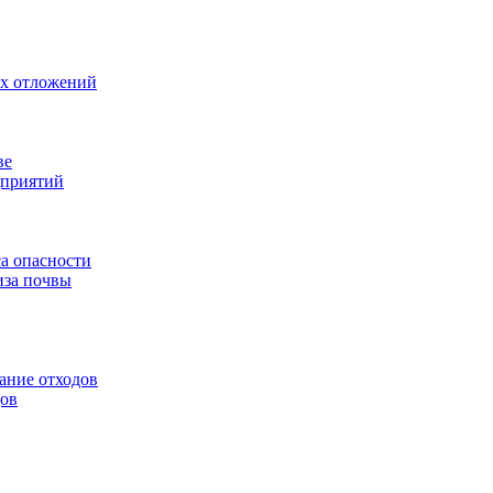
ых отложений
ве
дприятий
са опасности
иза почвы
ание отходов
дов