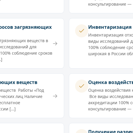
консультирование — 
росов загрязняющих
Инвентаризация 
Инвентаризация отхо
агрязняющих веществ в
виды исследований 
→
исследований для
100% соблюдение сро
 100% соблюдение сроков
широкая в России обл
…]
яющих веществ
Оценка воздейст
веществ Работы «Под
Оценка воздействия
→
ческих лиц Наличие
Все виды исследова
есплатное
аккредитации 100% с
сии […]
консультирование — 
Получение разре