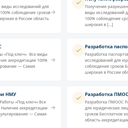
е виды исследований для
Получение разрешен
→
 100% соблюдение сроков
виды исследований 
ирокая в России область
100% соблюдение сро
широкая в […]
С
Разработка паспо
ты «Под ключ» Все виды
Разработка паспорто
→
чие аккредитации 100%
исследований для ю
ирование — Самая
соблюдение сроков Б
широкая в России обл
ри НМУ
Разработка ПМО
Работы «Под ключ» Все
Разработка ПМООС Ра
→
 Наличие аккредитации
для юридических ли
сультирование — Самая
сроков Бесплатное к
область аккредитации