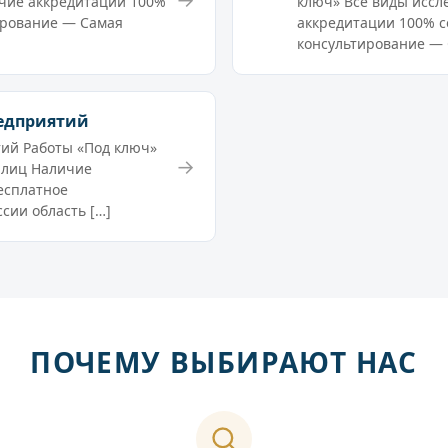
чие аккредитации 100%
ключ» Все виды иссл
ирование — Самая
аккредитации 100% с
консультирование — 
редприятий
ий Работы «Под ключ»
→
 лиц Наличие
есплатное
сии область […]
ПОЧЕМУ ВЫБИРАЮТ НАС