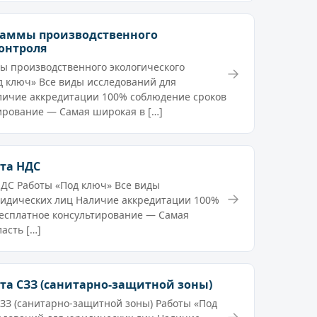
раммы производственного
онтроля
ы производственного экологического
→
д ключ» Все виды исследований для
личие аккредитации 100% соблюдение сроков
ирование — Самая широкая в […]
кта НДС
НДС Работы «Под ключ» Все виды
→
ридических лиц Наличие аккредитации 100%
есплатное консультирование — Самая
асть […]
та СЗЗ (санитарно-защитной зоны)
СЗЗ (санитарно-защитной зоны) Работы «Под
→