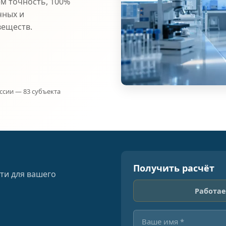
ем точность, 100%
чных и
веществ.
ссии — 83 субъекта
Получить расчёт
ти для вашего
Работае