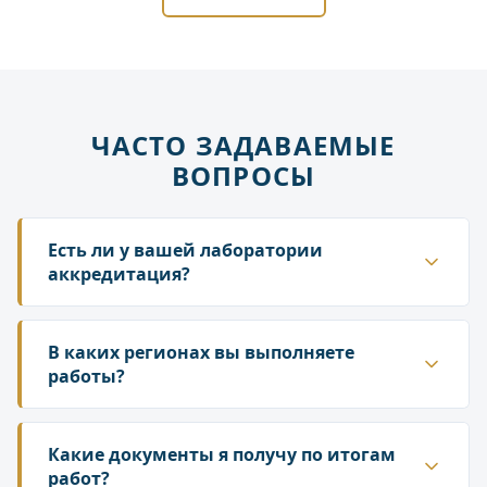
ЧАСТО ЗАДАВАЕМЫЕ
ВОПРОСЫ
Есть ли у вашей лаборатории
аккредитация?
Да. ГК «Лаборатория» аккредитована в
национальной системе Росаккредитации. Наши
В каких регионах вы выполняете
протоколы и заключения принимаются
работы?
надзорными органами — Роспотребнадзором,
Работаем по всей территории России. У нас
Росприроднадзором, государственной
собственная сеть лабораторий и партнёрских
Какие документы я получу по итогам
инспекцией труда.
подразделений, что позволяет организовать
работ?