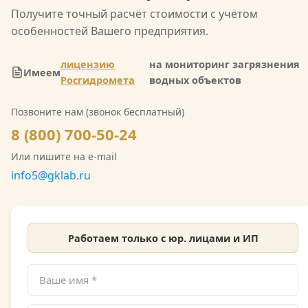
(Л039-00117-77/02547257) на деятельность в
Получите точный расчёт стоимости с учётом
области гидрометеорологии, включающую
особенностей Вашего предприятия.
мониторинг загрязнения атмосферного воздуха,
водных объектов и почв. Также имеется допуск
лицензию
на мониторинг загрязнения
Имеем
СРО на выполнение инженерно-экологических
Росгидромета
водных объектов
изысканий. Со скан-копией лицензии
Позвоните нам (звонок бесплатный)
Росгидромета можно ознакомиться на сайте.
8 (800) 700-50-24
Или пишите на e-mail
info5@gklab.ru
Работаем только с юр. лицами и ИП