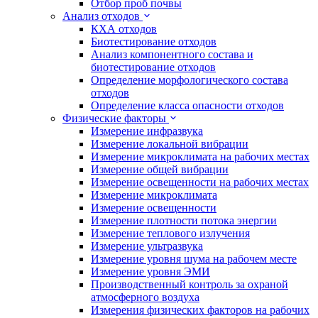
Отбор проб почвы
Анализ отходов
КХА отходов
Биотестирование отходов
Анализ компонентного состава и
биотестирование отходов
Определение морфологического состава
отходов
Определение класса опасности отходов
Физические факторы
Измерение инфразвука
Измерение локальной вибрации
Измерение микроклимата на рабочих местах
Измерение общей вибрации
Измерение освещенности на рабочих местах
Измерение микроклимата
Измерение освещенности
Измерение плотности потока энергии
Измерение теплового излучения
Измерение ультразвука
Измерение уровня шума на рабочем месте
Измерение уровня ЭМИ
Производственный контроль за охраной
атмосферного воздуха
Измерения физических факторов на рабочих