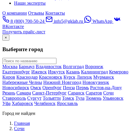
Наши эксперты
О компании
Отзывы
Контакты
8 (800) 700-50-24
info5@gklab.ru
WhatsApp
ВКонтакте
Получить прайс-лист
×
Выберите город
Москва
Барнаул
Владивосток
Волгоград
Воронеж
Екатеринбург
Ижевск
Иркутск
Казань
Калининград
Кемерово
Киров
Краснодар
Красноярск
Курск
Липецк
Мурманск
Набережные Челны
Нижний Новгород
Новокузнецк
Новосибирск
Омск
Оренбург
Пенза
Пермь
Ростов-на-Дону
Рязань
Самара
Санкт-Петербург
Саранск
Саратов
Сочи
Ставрополь
Сургут
Тольятти
Томск
Тула
Тюмень
Ульяновск
Уфа
Хабаровск
Челябинск
Ярославль
Город не найден
Главная
Сочи