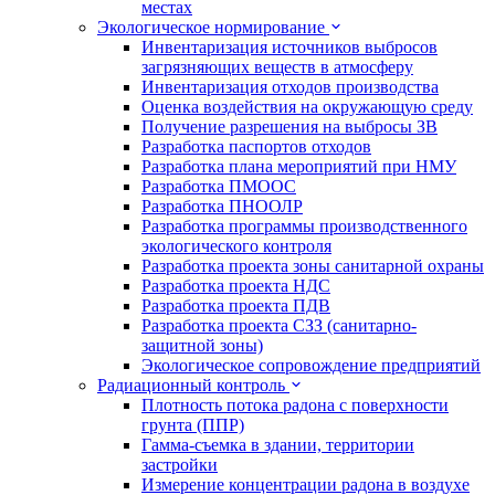
местах
Экологическое нормирование
Инвентаризация источников выбросов
загрязняющих веществ в атмосферу
Инвентаризация отходов производства
Оценка воздействия на окружающую среду
Получение разрешения на выбросы ЗВ
Разработка паспортов отходов
Разработка плана мероприятий при НМУ
Разработка ПМООС
Разработка ПНООЛР
Разработка программы производственного
экологического контроля
Разработка проекта зоны санитарной охраны
Разработка проекта НДС
Разработка проекта ПДВ
Разработка проекта СЗЗ (санитарно-
защитной зоны)
Экологическое сопровождение предприятий
Радиационный контроль
Плотность потока радона с поверхности
грунта (ППР)
Гамма-съемка в здании, территории
застройки
Измерение концентрации радона в воздухе