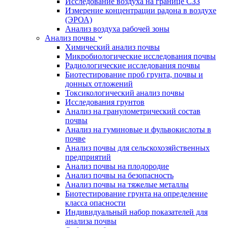
Исследование воздуха на границе СЗЗ
Измерение концентрации радона в воздухе
(ЭРОА)
Анализ воздуха рабочей зоны
Анализ почвы
Химический анализ почвы
Микробиологические исследования почвы
Радиологические исследования почвы
Биотестирование проб грунта, почвы и
донных отложений
Токсикологический анализ почвы
Исследования грунтов
Анализ на гранулометрический состав
почвы
Анализ на гуминовые и фульвокислоты в
почве
Анализ почвы для сельскохозяйственных
предприятий
Анализ почвы на плодородие
Анализ почвы на безопасность
Анализ почвы на тяжелые металлы
Биотестирование грунта на определение
класса опасности
Индивидуальный набор показателей для
анализа почвы