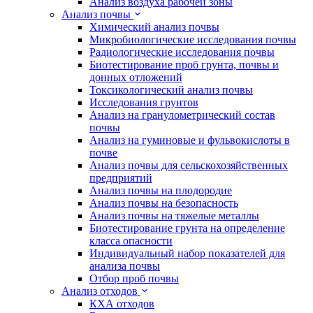
Анализ воздуха рабочей зоны
Анализ почвы
Химический анализ почвы
Микробиологические исследования почвы
Радиологические исследования почвы
Биотестирование проб грунта, почвы и
донных отложений
Токсикологический анализ почвы
Исследования грунтов
Анализ на гранулометрический состав
почвы
Анализ на гуминовые и фульвокислоты в
почве
Анализ почвы для сельскохозяйственных
предприятий
Анализ почвы на плодородие
Анализ почвы на безопасность
Анализ почвы на тяжелые металлы
Биотестирование грунта на определение
класса опасности
Индивидуальный набор показателей для
анализа почвы
Отбор проб почвы
Анализ отходов
КХА отходов