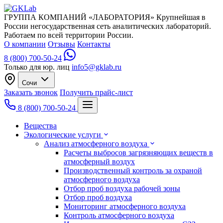
ГРУППА КОМПАНИЙ «ЛАБОРАТОРИЯ»
Крупнейшая в
России негосударственная сеть аналитических лабораторий.
Работаем по всей территории России.
О компании
Отзывы
Контакты
8 (800) 700-50-24
Только для юр. лиц
info5@gklab.ru
Сочи
Заказать звонок
Получить прайс-лист
8 (800) 700-50-24
Вещества
Экологические услуги
Анализ атмосферного воздуха
Расчеты выбросов загрязняющих веществ в
атмосферный воздух
Производственный контроль за охраной
атмосферного воздуха
Отбор проб воздуха рабочей зоны
Отбор проб воздуха
Мониторинг атмосферного воздуха
Контроль атмосферного воздуха