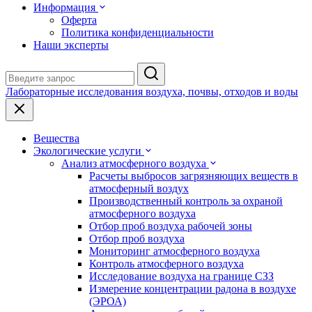
Информация
Оферта
Политика конфиденциальности
Наши эксперты
Лабораторные исследования воздуха, почвы, отходов и воды
Вещества
Экологические услуги
Анализ атмосферного воздуха
Расчеты выбросов загрязняющих веществ в
атмосферный воздух
Производственный контроль за охраной
атмосферного воздуха
Отбор проб воздуха рабочей зоны
Отбор проб воздуха
Мониторинг атмосферного воздуха
Контроль атмосферного воздуха
Исследование воздуха на границе СЗЗ
Измерение концентрации радона в воздухе
(ЭРОА)