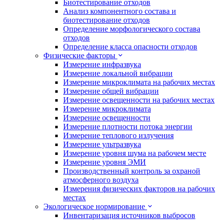
Биотестирование отходов
Анализ компонентного состава и
биотестирование отходов
Определение морфологического состава
отходов
Определение класса опасности отходов
Физические факторы
Измерение инфразвука
Измерение локальной вибрации
Измерение микроклимата на рабочих местах
Измерение общей вибрации
Измерение освещенности на рабочих местах
Измерение микроклимата
Измерение освещенности
Измерение плотности потока энергии
Измерение теплового излучения
Измерение ультразвука
Измерение уровня шума на рабочем месте
Измерение уровня ЭМИ
Производственный контроль за охраной
атмосферного воздуха
Измерения физических факторов на рабочих
местах
Экологическое нормирование
Инвентаризация источников выбросов