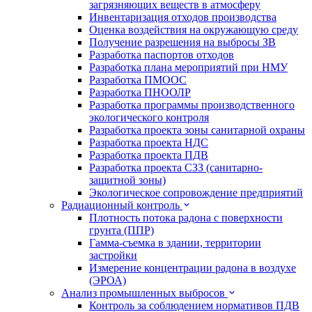
загрязняющих веществ в атмосферу
Инвентаризация отходов производства
Оценка воздействия на окружающую среду
Получение разрешения на выбросы ЗВ
Разработка паспортов отходов
Разработка плана мероприятий при НМУ
Разработка ПМООС
Разработка ПНООЛР
Разработка программы производственного
экологического контроля
Разработка проекта зоны санитарной охраны
Разработка проекта НДС
Разработка проекта ПДВ
Разработка проекта СЗЗ (санитарно-
защитной зоны)
Экологическое сопровождение предприятий
Радиационный контроль
Плотность потока радона с поверхности
грунта (ППР)
Гамма-съемка в здании, территории
застройки
Измерение концентрации радона в воздухе
(ЭРОА)
Анализ промышленных выбросов
Контроль за соблюдением нормативов ПДВ