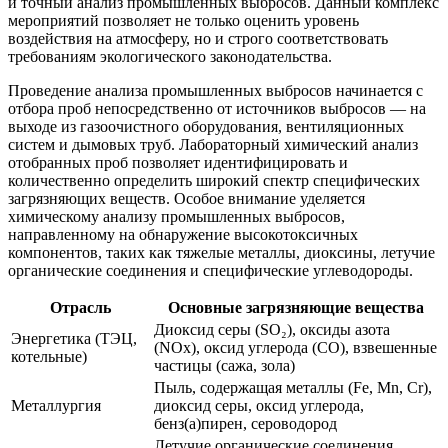
и точный анализ промышленных выбросов. Данный комплекс
мероприятий позволяет не только оценить уровень
воздействия на атмосферу, но и строго соответствовать
требованиям экологического законодательства.
Проведение анализа промышленных выбросов начинается с
отбора проб непосредственно от источников выбросов — на
выходе из газоочистного оборудования, вентиляционных
систем и дымовых труб. Лабораторный химический анализ
отобранных проб позволяет идентифицировать и
количественно определить широкий спектр специфических
загрязняющих веществ. Особое внимание уделяется
химическому анализу промышленных выбросов,
направленному на обнаружение высокотоксичных
компонентов, таких как тяжелые металлы, диоксины, летучие
органические соединения и специфические углеводороды.
Отрасль
Основные загрязняющие вещества
Диоксид серы (SO₂), оксиды азота
Энергетика (ТЭЦ,
(NOx), оксид углерода (CO), взвешенные
котельные)
частицы (сажа, зола)
Пыль, содержащая металлы (Fe, Mn, Cr),
Металлургия
диоксид серы, оксид углерода,
бенз(а)пирен, сероводород
Летучие органические соединения