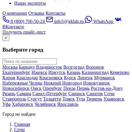
Наши эксперты
О компании
Отзывы
Контакты
8 (800) 700-50-24
info5@gklab.ru
WhatsApp
ВКонтакте
Получить прайс-лист
×
Выберите город
Москва
Барнаул
Владивосток
Волгоград
Воронеж
Екатеринбург
Ижевск
Иркутск
Казань
Калининград
Кемерово
Киров
Краснодар
Красноярск
Курск
Липецк
Мурманск
Набережные Челны
Нижний Новгород
Новокузнецк
Новосибирск
Омск
Оренбург
Пенза
Пермь
Ростов-на-Дону
Рязань
Самара
Санкт-Петербург
Саранск
Саратов
Сочи
Ставрополь
Сургут
Тольятти
Томск
Тула
Тюмень
Ульяновск
Уфа
Хабаровск
Челябинск
Ярославль
Город не найден
Главная
Сочи