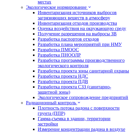
местах
Экологическое нормирование
Инвентаризация источников выбросов
загрязняющих веществ в атмосферу
Инвентаризация отходов производства
Оценка воздействия на окружающую среду
Получение разрешения на выбросы ЗВ
Разработка паспортов отходов
Разработка плана мероприятий при НМУ
Разработка ПМООС
Разработка ПНООЛР
Разработка программы производственного
экологического контроля
Разработка проекта зоны санитарной охраны
Разработка проекта НДС
Разработка проекта ПДВ
Разработка проекта СЗЗ (санитарно-
защитной зоны)
Экологическое сопровождение предприятий
Радиационный контроль
Плотность потока радона с поверхности
грунта (ППР)
Гамма-съемка в здании, территории
застройки
Измерение концентрации радона в воздухе