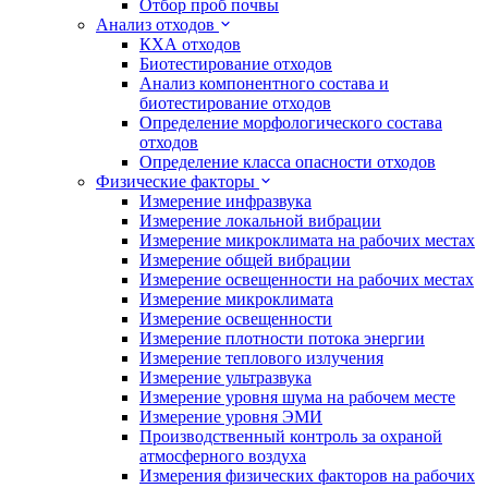
Отбор проб почвы
Анализ отходов
КХА отходов
Биотестирование отходов
Анализ компонентного состава и
биотестирование отходов
Определение морфологического состава
отходов
Определение класса опасности отходов
Физические факторы
Измерение инфразвука
Измерение локальной вибрации
Измерение микроклимата на рабочих местах
Измерение общей вибрации
Измерение освещенности на рабочих местах
Измерение микроклимата
Измерение освещенности
Измерение плотности потока энергии
Измерение теплового излучения
Измерение ультразвука
Измерение уровня шума на рабочем месте
Измерение уровня ЭМИ
Производственный контроль за охраной
атмосферного воздуха
Измерения физических факторов на рабочих