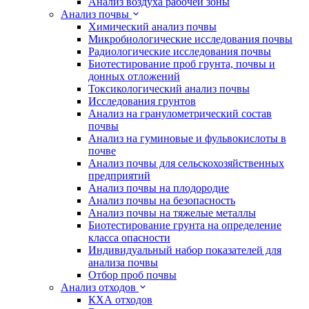
Анализ воздуха рабочей зоны
Анализ почвы
Химический анализ почвы
Микробиологические исследования почвы
Радиологические исследования почвы
Биотестирование проб грунта, почвы и
донных отложений
Токсикологический анализ почвы
Исследования грунтов
Анализ на гранулометрический состав
почвы
Анализ на гуминовые и фульвокислоты в
почве
Анализ почвы для сельскохозяйственных
предприятий
Анализ почвы на плодородие
Анализ почвы на безопасность
Анализ почвы на тяжелые металлы
Биотестирование грунта на определение
класса опасности
Индивидуальный набор показателей для
анализа почвы
Отбор проб почвы
Анализ отходов
КХА отходов