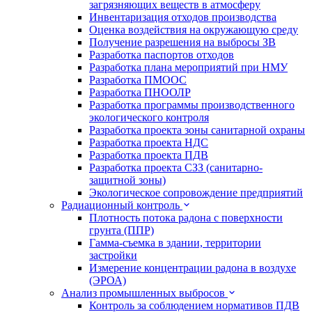
загрязняющих веществ в атмосферу
Инвентаризация отходов производства
Оценка воздействия на окружающую среду
Получение разрешения на выбросы ЗВ
Разработка паспортов отходов
Разработка плана мероприятий при НМУ
Разработка ПМООС
Разработка ПНООЛР
Разработка программы производственного
экологического контроля
Разработка проекта зоны санитарной охраны
Разработка проекта НДС
Разработка проекта ПДВ
Разработка проекта СЗЗ (санитарно-
защитной зоны)
Экологическое сопровождение предприятий
Радиационный контроль
Плотность потока радона с поверхности
грунта (ППР)
Гамма-съемка в здании, территории
застройки
Измерение концентрации радона в воздухе
(ЭРОА)
Анализ промышленных выбросов
Контроль за соблюдением нормативов ПДВ