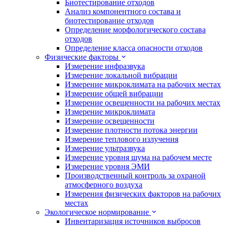
Биотестирование отходов
Анализ компонентного состава и
биотестирование отходов
Определение морфологического состава
отходов
Определение класса опасности отходов
Физические факторы
Измерение инфразвука
Измерение локальной вибрации
Измерение микроклимата на рабочих местах
Измерение общей вибрации
Измерение освещенности на рабочих местах
Измерение микроклимата
Измерение освещенности
Измерение плотности потока энергии
Измерение теплового излучения
Измерение ультразвука
Измерение уровня шума на рабочем месте
Измерение уровня ЭМИ
Производственный контроль за охраной
атмосферного воздуха
Измерения физических факторов на рабочих
местах
Экологическое нормирование
Инвентаризация источников выбросов