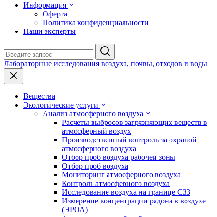
Информация
Оферта
Политика конфиденциальности
Наши эксперты
Лабораторные исследования воздуха, почвы, отходов и воды
Вещества
Экологические услуги
Анализ атмосферного воздуха
Расчеты выбросов загрязняющих веществ в
атмосферный воздух
Производственный контроль за охраной
атмосферного воздуха
Отбор проб воздуха рабочей зоны
Отбор проб воздуха
Мониторинг атмосферного воздуха
Контроль атмосферного воздуха
Исследование воздуха на границе СЗЗ
Измерение концентрации радона в воздухе
(ЭРОА)