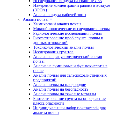
Исследование воздуха на границе СЗЗ
Измерение концентрации радона в воздухе
(ЭРОА)
Анализ воздуха рабочей зоны
Анализ почвы
Химический анализ почвы
Микробиологические исследования почвы
Радиологические исследования почвы
Биотестирование проб грунта, почвы и
донных отложений
Токсикологический анализ почвы
Исследования грунтов
Анализ на гранулометрический состав
почвы
Анализ на гуминовые и фульвокислоты в
почве
Анализ почвы для сельскохозяйственных
предприятий
Анализ почвы на плодородие
Анализ почвы на безопасность
Анализ почвы на тяжелые металлы
Биотестирование грунта на определение
класса опасности
Индивидуальный набор показателей для
анализа почвы