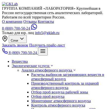
ГРУППА КОМПАНИЙ «ЛАБОРАТОРИЯ»
Крупнейшая в
России негосударственная сеть аналитических лабораторий.
Работаем по всей территории России.
О компании
Отзывы
Контакты
8 (800) 700-50-24
Только для юр. лиц
info5@gklab.ru
Сочи
Заказать звонок
Получить прайс-лист
8 (800) 700-50-24
Вещества
Экологические услуги
Анализ атмосферного воздуха
Расчеты выбросов загрязняющих веществ в
атмосферный воздух
Производственный контроль за охраной
атмосферного воздуха
Отбор проб воздуха рабочей зоны
Отбор проб воздуха
Мониторинг атмосферного воздуха
Контроль атмосферного воздуха