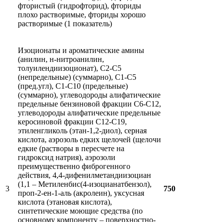
фтористый (гидрофторид), фториды
плохо растворимые, фториды хорошо
растворимые (1 показатель)
Изоционаты и ароматические амины
(анилин, н-нитроанилин,
толуилендиизоционат), С2-С5
(непредельные) (суммарно), С1-С5
(пред.угл), С1-С10 (предельные)
(суммарно), углеводороды алифатические
предельные бензиновой фракции С6-С12,
углеводороды алифатические предельные
керосиновой фракции С12-С19,
этиленгликоль (этан-1,2-диол), серная
кислота, аэрозоль едких щелочей (щелочи
едкие (растворы в пересчете на
гидроксид натрия), аэрозоли
преимущественно фиброгенного
действия, 4,4-дифенилметандиизоциан
(1,1 – Метиленбис(4-изоцианатбензол),
3
750
проп-2-ен-1-аль (акролеин), уксусная
кислота (этановая кислота),
синтетические моющие средства (по
основному компоненту – поверхностно-