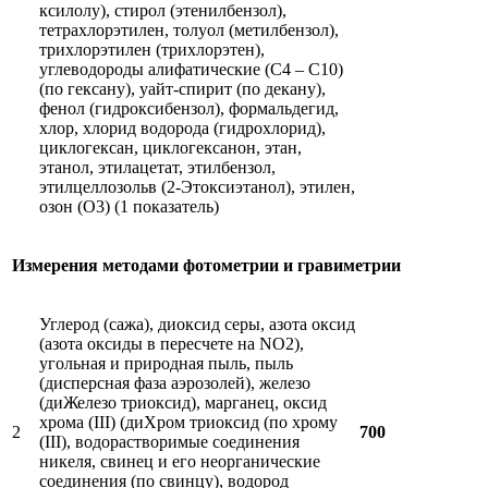
ксилолу), стирол (этенилбензол),
тетрахлорэтилен, толуол (метилбензол),
трихлорэтилен (трихлорэтен),
углеводороды алифатические (C4 – C10)
(по гексану), уайт-спирит (по декану),
фенол (гидроксибензол), формальдегид,
хлор, хлорид водорода (гидрохлорид),
циклогексан, циклогексанон, этан,
этанол, этилацетат, этилбензол,
этилцеллозольв (2-Этоксиэтанол), этилен,
озон (O3) (1 показатель)
Измерения методами фотометрии и гравиметрии
Углерод (сажа), диоксид серы, азота оксид
(азота оксиды в пересчете на NO2),
угольная и природная пыль, пыль
(дисперсная фаза аэрозолей), железо
(диЖелезо триоксид), марганец, оксид
хрома (III) (диХром триоксид (по хрому
2
700
(III), водорастворимые соединения
никеля, свинец и его неорганические
соединения (по свинцу), водород