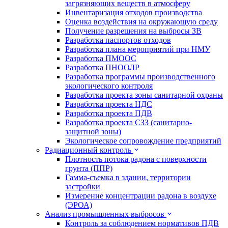
загрязняющих веществ в атмосферу
Инвентаризация отходов производства
Оценка воздействия на окружающую среду
Получение разрешения на выбросы ЗВ
Разработка паспортов отходов
Разработка плана мероприятий при НМУ
Разработка ПМООС
Разработка ПНООЛР
Разработка программы производственного
экологического контроля
Разработка проекта зоны санитарной охраны
Разработка проекта НДС
Разработка проекта ПДВ
Разработка проекта СЗЗ (санитарно-
защитной зоны)
Экологическое сопровождение предприятий
Радиационный контроль
Плотность потока радона с поверхности
грунта (ППР)
Гамма-съемка в здании, территории
застройки
Измерение концентрации радона в воздухе
(ЭРОА)
Анализ промышленных выбросов
Контроль за соблюдением нормативов ПДВ