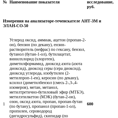
№
Наименование показателя
исследование,
руб.
Измер
ения на анализаторе-
течеискателе
А
НТ-3М и
ЭЛАН-СО-50
Углерод оксид, аммиак, ацетон (пропан-2-
он), бензин (по декану), ензин-
растворитель (нефрас) по гексану, бензол,
бутанол (бутан-1-ол), бутилацетат,
винилхлорид (хлорэтен),
диметилформамид, диоксид азота (азота
диоксид), диоксид серы (сера диоксид),
диоксид углерода, изобутилен (2-
метилпроп-1-ен), керосин (по декану),
ксилол (диметилбензол (смесь 2-,3-,4-
изомеров), метан, метанол,
метилтретично-бутиловый эфир (МТБЭ),
метилэтилкетон (МЭК) (бутан-2-он),
озон, оксид азота, пропан, пропан-бутан
1
600
(по бутану), пропанол (пропан-1-ол),
пропилен, сероводород
(дигидросульфид), скипидар (по