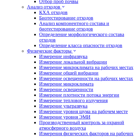
Отбор проб почвы
Анализ отходов
КХА отходов
Биотестирование отходов
Анализ компонентного состава и
биотестирование отходов
Определение морфологического состава
отходов
Определение класса опасности отходов
Физические факторы
Измерение инфразвука
Измерение локальной вибрации
Измерение микроклимата на рабочих местах
Измерение общей вибрации
Измерение освещенности на рабочих местах
Измерение микроклимата
Измерение освещенности
Измерение плотности потока энергии
Измерение теплового излучения
Измерение ультразвука
Измерение уровня шума на рабочем месте
Измерение уровня ЭМИ
Производственный контроль за охраной
атмосферного воздуха
Измерения физических факторов на рабочих