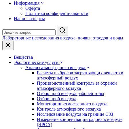
Информация
Оферта
Политика конфиденциальности
Наши эксперты
Лабораторные исследования воздуха, почвы, отходов и воды
Вещества
Экологические услуги
Анализ атмосферного воздуха
Расчеты выбросов загрязняющих веществ в
атмосферный воздух
Производственный контроль за охраной
атмосферного воздуха
Отбор проб воздуха рабочей зоны
Отбор проб воздуха
Мониторинг атмосферного воздуха
Контроль атмосферного воздуха
Исследование воздуха на границе СЗЗ
Измерение концентрации радона в воздухе
(ЭРОА)