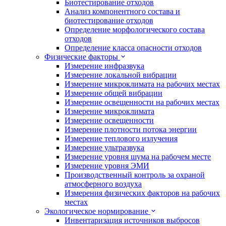
Биотестирование отходов
Анализ компонентного состава и
биотестирование отходов
Определение морфологического состава
отходов
Определение класса опасности отходов
Физические факторы
Измерение инфразвука
Измерение локальной вибрации
Измерение микроклимата на рабочих местах
Измерение общей вибрации
Измерение освещенности на рабочих местах
Измерение микроклимата
Измерение освещенности
Измерение плотности потока энергии
Измерение теплового излучения
Измерение ультразвука
Измерение уровня шума на рабочем месте
Измерение уровня ЭМИ
Производственный контроль за охраной
атмосферного воздуха
Измерения физических факторов на рабочих
местах
Экологическое нормирование
Инвентаризация источников выбросов