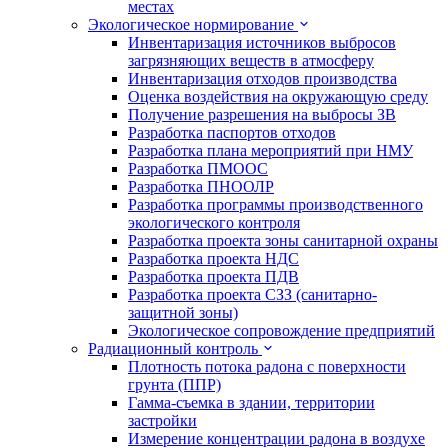
местах
Экологическое нормирование
Инвентаризация источников выбросов
загрязняющих веществ в атмосферу
Инвентаризация отходов производства
Оценка воздействия на окружающую среду
Получение разрешения на выбросы ЗВ
Разработка паспортов отходов
Разработка плана мероприятий при НМУ
Разработка ПМООС
Разработка ПНООЛР
Разработка программы производственного
экологического контроля
Разработка проекта зоны санитарной охраны
Разработка проекта НДС
Разработка проекта ПДВ
Разработка проекта СЗЗ (санитарно-
защитной зоны)
Экологическое сопровождение предприятий
Радиационный контроль
Плотность потока радона с поверхности
грунта (ППР)
Гамма-съемка в здании, территории
застройки
Измерение концентрации радона в воздухе