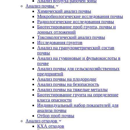
Анализ воздуха рабочей зоны
Анализ почвы
Химический анализ почвы
Микробиологические исследования почвы
Радиологические исследования почвы
Биотестирование проб грунта, почвы и
донных отложений
Токсикологический анализ почвы
Исследования грунтов
Анализ на гранулометрический состав
почвы
Анализ на гуминовые и фульвокислоты в
почве
Анализ почвы для сельскохозяйственных
предприятий
Анализ почвы на плодородие
Анализ почвы на безопасность
Анализ почвы на тяжелые металлы
Биотестирование грунта на определение
класса опасности
Индивидуальный набор показателей для
анализа почвы
Отбор проб почвы
Анализ отходов
КХА отходов