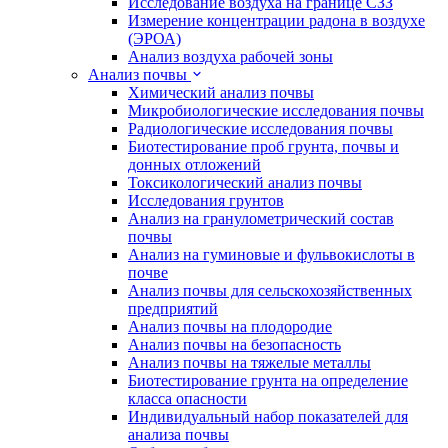
Исследование воздуха на границе СЗЗ
Измерение концентрации радона в воздухе
(ЭРОА)
Анализ воздуха рабочей зоны
Анализ почвы
Химический анализ почвы
Микробиологические исследования почвы
Радиологические исследования почвы
Биотестирование проб грунта, почвы и
донных отложений
Токсикологический анализ почвы
Исследования грунтов
Анализ на гранулометрический состав
почвы
Анализ на гуминовые и фульвокислоты в
почве
Анализ почвы для сельскохозяйственных
предприятий
Анализ почвы на плодородие
Анализ почвы на безопасность
Анализ почвы на тяжелые металлы
Биотестирование грунта на определение
класса опасности
Индивидуальный набор показателей для
анализа почвы