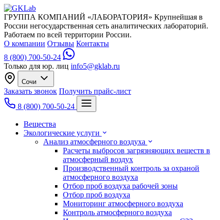
ГРУППА КОМПАНИЙ «ЛАБОРАТОРИЯ»
Крупнейшая в
России негосударственная сеть аналитических лабораторий.
Работаем по всей территории России.
О компании
Отзывы
Контакты
8 (800) 700-50-24
Только для юр. лиц
info5@gklab.ru
Сочи
Заказать звонок
Получить прайс-лист
8 (800) 700-50-24
Вещества
Экологические услуги
Анализ атмосферного воздуха
Расчеты выбросов загрязняющих веществ в
атмосферный воздух
Производственный контроль за охраной
атмосферного воздуха
Отбор проб воздуха рабочей зоны
Отбор проб воздуха
Мониторинг атмосферного воздуха
Контроль атмосферного воздуха