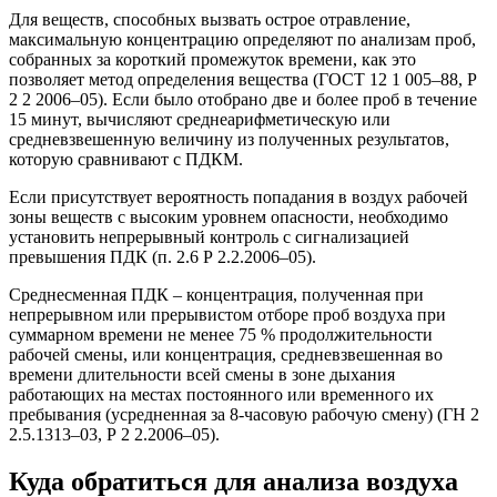
Для веществ, способных вызвать острое отравление,
максимальную концентрацию определяют по анализам проб,
собранных за короткий промежуток времени, как это
позволяет метод определения вещества (ГОСТ 12 1 005–88, Р
2 2 2006–05). Если было отобрано две и более проб в течение
15 минут, вычисляют среднеарифметическую или
средневзвешенную величину из полученных результатов,
которую сравнивают с ПДКМ.
Если присутствует вероятность попадания в воздух рабочей
зоны веществ с высоким уровнем опасности, необходимо
установить непрерывный контроль с сигнализацией
превышения ПДК (п. 2.6 Р 2.2.2006–05).
Среднесменная ПДК – концентрация, полученная при
непрерывном или прерывистом отборе проб воздуха при
суммарном времени не менее 75 % продолжительности
рабочей смены, или концентрация, средневзвешенная во
времени длительности всей смены в зоне дыхания
работающих на местах постоянного или временного их
пребывания (усредненная за 8-часовую рабочую смену) (ГН 2
2.5.1313–03, Р 2 2.2006–05).
Куда обратиться для анализа воздуха