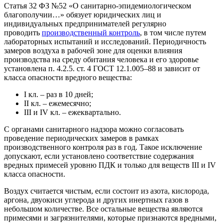
Статья 32 ФЗ №52 «О санитарно-эпидемиологическом
благополучии…» обязует юридических лиц и
индивидуальных предпринимателей регулярно
проводить
производственный контроль
, в том числе путем
лабораторных испытаний и исследований. Периодичность
замеров воздуха в рабочей зоне для оценки влияния
производства на среду обитания человека и его здоровье
установлена п. 4.2.5. ст. 4 ГОСТ 12.1.005–88 и зависит от
класса опасности вредного вещества:
I кл. – раз в 10 дней;
II кл. – ежемесячно;
III и IV кл. – ежеквартально.
С органами санитарного надзора можно согласовать
проведение периодических замеров в рамках
производственного контроля раз в год. Такое исключение
допускают, если установлено соответствие содержания
вредных примесей уровню ПДК и только для веществ III и IV
класса опасности.
Воздух считается чистым, если состоит из азота, кислорода,
аргона, двуокиси углерода и других инертных газов в
небольшом количестве. Все остальные вещества являются
примесями и загрязнителями, которые признаются вредными,