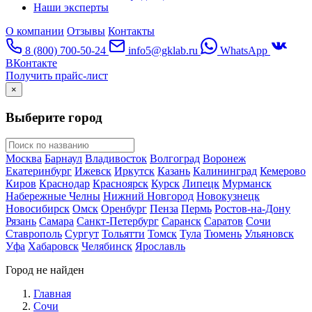
Наши эксперты
О компании
Отзывы
Контакты
8 (800) 700-50-24
info5@gklab.ru
WhatsApp
ВКонтакте
Получить прайс-лист
×
Выберите город
Москва
Барнаул
Владивосток
Волгоград
Воронеж
Екатеринбург
Ижевск
Иркутск
Казань
Калининград
Кемерово
Киров
Краснодар
Красноярск
Курск
Липецк
Мурманск
Набережные Челны
Нижний Новгород
Новокузнецк
Новосибирск
Омск
Оренбург
Пенза
Пермь
Ростов-на-Дону
Рязань
Самара
Санкт-Петербург
Саранск
Саратов
Сочи
Ставрополь
Сургут
Тольятти
Томск
Тула
Тюмень
Ульяновск
Уфа
Хабаровск
Челябинск
Ярославль
Город не найден
Главная
Сочи