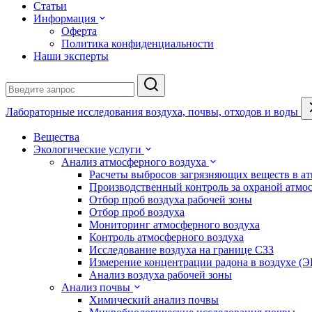
Статьи
Информация
Оферта
Политика конфиденциальности
Наши эксперты
Лабораторные исследования воздуха, почвы, отходов и воды
Вещества
Экологические услуги
Анализ атмосферного воздуха
Расчеты выбросов загрязняющих веществ в а
Производственный контроль за охраной атмо
Отбор проб воздуха рабочей зоны
Отбор проб воздуха
Мониторинг атмосферного воздуха
Контроль атмосферного воздуха
Исследование воздуха на границе СЗЗ
Измерение концентрации радона в воздухе (
Анализ воздуха рабочей зоны
Анализ почвы
Химический анализ почвы