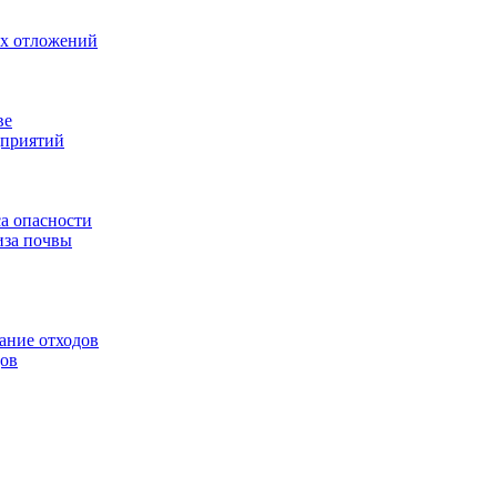
ых отложений
ве
дприятий
са опасности
иза почвы
ание отходов
дов