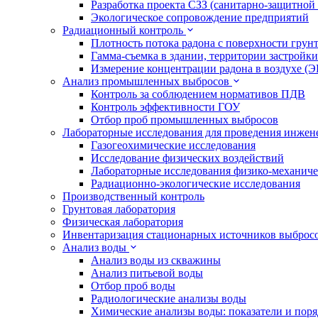
Разработка проекта СЗЗ (санитарно-защитной
Экологическое сопровождение предприятий
Радиационный контроль
Плотность потока радона с поверхности грун
Гамма-съемка в здании, территории застройки
Измерение концентрации радона в воздухе (
Анализ промышленных выбросов
Контроль за соблюдением нормативов ПДВ
Контроль эффективности ГОУ
Отбор проб промышленных выбросов
Лабораторные исследования для проведения инже
Газогеохимические исследования
Исследование физических воздействий
Лабораторные исследования физико-механиче
Радиационно-экологические исследования
Производственный контроль
Грунтовая лаборатория
Физическая лаборатория
Инвентаризация стационарных источников выброс
Анализ воды
Анализ воды из скважины
Анализ питьевой воды
Отбор проб воды
Радиологические анализы воды
Химические анализы воды: показатели и пор