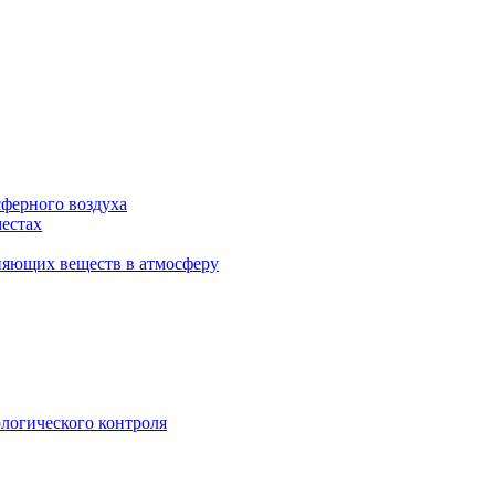
сферного воздуха
естах
няющих веществ в атмосферу
логического контроля