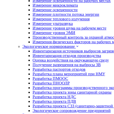
Измерение освещенности на рабочих местах
Измерение микроклимата
Измерение освещенности
Измерение плотности потока энергии
Измерение теплового излучения
Измерение ультразвука
Измерение уровня шума на рабочем месте
Измерение уровня ЭМИ
Производственный контроль за охраной атмо
Измерения физических факторов на рабочих м
Экологическое нормирование
Инвентаризация источников выбросов загряз
Инвентаризация отходов производства
Оценка воздействия на окружающую среду
Получение разрешения на выбросы ЗВ
Разработка паспортов отходов
Разработка плана мероприятий при НМУ
Разработка ПМООС
Разработка ПНООЛР
Разработка программы производственного эко
Разработка проекта зоны санитарной охраны
Разработка проекта НДС
Разработка проекта ПДВ
Разработка проекта СЗЗ (санитарно-защитной
Экологическое сопровождение предприятий