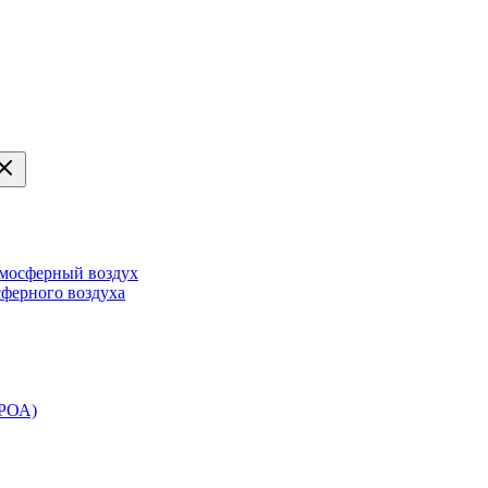
тмосферный воздух
сферного воздуха
ЭРОА)