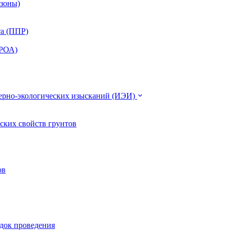
 зоны)
та (ППР)
ЭРОА)
нерно-экологических изысканий (ИЭИ)
ских свойств грунтов
ов
ядок проведения