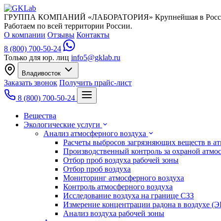
ГРУППА КОМПАНИЙ «ЛАБОРАТОРИЯ»
Крупнейшая в Росс
Работаем по всей территории России.
О компании
Отзывы
Контакты
8 (800) 700-50-24
Только для юр. лиц
info5@gklab.ru
Владивосток
Заказать звонок
Получить прайс-лист
8 (800) 700-50-24
Вещества
Экологические услуги
Анализ атмосферного воздуха
Расчеты выбросов загрязняющих веществ в а
Производственный контроль за охраной атмо
Отбор проб воздуха рабочей зоны
Отбор проб воздуха
Мониторинг атмосферного воздуха
Контроль атмосферного воздуха
Исследование воздуха на границе СЗЗ
Измерение концентрации радона в воздухе (
Анализ воздуха рабочей зоны