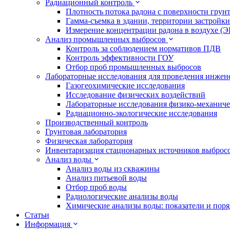
Радиационный контроль
Плотность потока радона с поверхности грун
Гамма-съемка в здании, территории застройки
Измерение концентрации радона в воздухе (
Анализ промышленных выбросов
Контроль за соблюдением нормативов ПДВ
Контроль эффективности ГОУ
Отбор проб промышленных выбросов
Лабораторные исследования для проведения инже
Газогеохимические исследования
Исследование физических воздействий
Лабораторные исследования физико-механиче
Радиационно-экологические исследования
Производственный контроль
Грунтовая лаборатория
Физическая лаборатория
Инвентаризация стационарных источников выброс
Анализ воды
Анализ воды из скважины
Анализ питьевой воды
Отбор проб воды
Радиологические анализы воды
Химические анализы воды: показатели и пор
Статьи
Информация