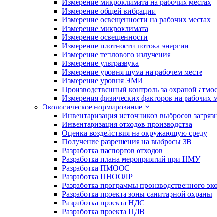
Измерение микроклимата на рабочих местах
Измерение общей вибрации
Измерение освещенности на рабочих местах
Измерение микроклимата
Измерение освещенности
Измерение плотности потока энергии
Измерение теплового излучения
Измерение ультразвука
Измерение уровня шума на рабочем месте
Измерение уровня ЭМИ
Производственный контроль за охраной атмо
Измерения физических факторов на рабочих м
Экологическое нормирование
Инвентаризация источников выбросов загряз
Инвентаризация отходов производства
Оценка воздействия на окружающую среду
Получение разрешения на выбросы ЗВ
Разработка паспортов отходов
Разработка плана мероприятий при НМУ
Разработка ПМООС
Разработка ПНООЛР
Разработка программы производственного эко
Разработка проекта зоны санитарной охраны
Разработка проекта НДС
Разработка проекта ПДВ