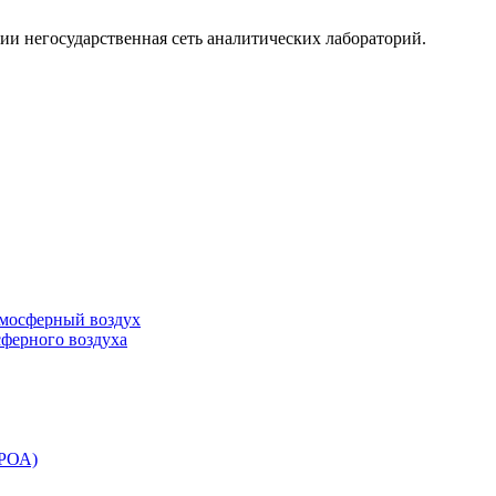
ии негосударственная сеть аналитических лабораторий.
тмосферный воздух
сферного воздуха
ЭРОА)