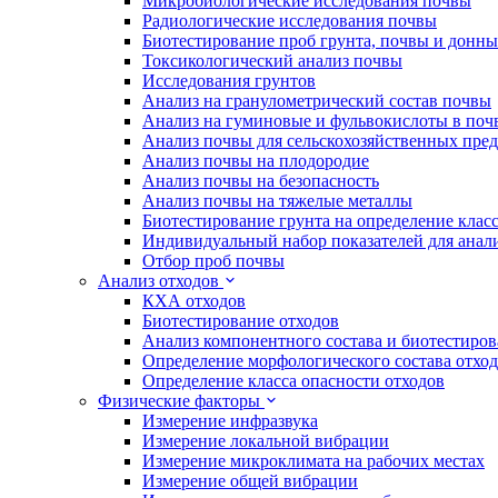
Микробиологические исследования почвы
Радиологические исследования почвы
Биотестирование проб грунта, почвы и донн
Токсикологический анализ почвы
Исследования грунтов
Анализ на гранулометрический состав почвы
Анализ на гуминовые и фульвокислоты в поч
Анализ почвы для сельскохозяйственных пре
Анализ почвы на плодородие
Анализ почвы на безопасность
Анализ почвы на тяжелые металлы
Биотестирование грунта на определение клас
Индивидуальный набор показателей для анал
Отбор проб почвы
Анализ отходов
КХА отходов
Биотестирование отходов
Анализ компонентного состава и биотестиров
Определение морфологического состава отхо
Определение класса опасности отходов
Физические факторы
Измерение инфразвука
Измерение локальной вибрации
Измерение микроклимата на рабочих местах
Измерение общей вибрации