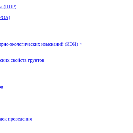
та (ППР)
ЭРОА)
нерно-экологических изысканий (ИЭИ)
ских свойств грунтов
ов
ядок проведения