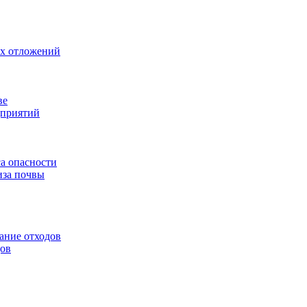
ых отложений
ве
дприятий
са опасности
иза почвы
ание отходов
дов