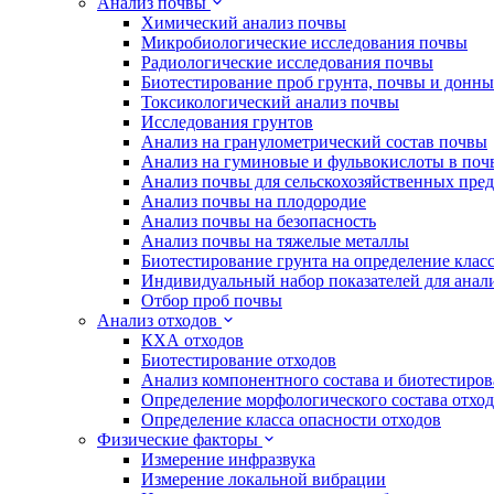
Анализ почвы
Химический анализ почвы
Микробиологические исследования почвы
Радиологические исследования почвы
Биотестирование проб грунта, почвы и донн
Токсикологический анализ почвы
Исследования грунтов
Анализ на гранулометрический состав почвы
Анализ на гуминовые и фульвокислоты в поч
Анализ почвы для сельскохозяйственных пре
Анализ почвы на плодородие
Анализ почвы на безопасность
Анализ почвы на тяжелые металлы
Биотестирование грунта на определение клас
Индивидуальный набор показателей для анал
Отбор проб почвы
Анализ отходов
КХА отходов
Биотестирование отходов
Анализ компонентного состава и биотестиров
Определение морфологического состава отхо
Определение класса опасности отходов
Физические факторы
Измерение инфразвука
Измерение локальной вибрации