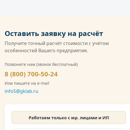
выполненных работ, счёт-фактура. Возможна
национальной системе Росаккредитации по
оплата по безналичному расчёту, в том числе с
ГОСТ ISO/IEC 17025 и обладает широчайшей
НДС.
совокупной областью аккредитации среди
негосударственных лабораторий России. Кроме
Оставить заявку на расчёт
того, компания имеет лицензию Росгидромета
(Л039-00117-77/02547257) на деятельность в
Получите точный расчёт стоимости с учётом
области гидрометеорологии, включающую
особенностей Вашего предприятия.
мониторинг загрязнения атмосферного воздуха,
водных объектов и почв. Также имеется допуск
Позвоните нам (звонок бесплатный)
СРО на выполнение инженерно-экологических
8 (800) 700-50-24
изысканий. Со скан-копией лицензии
Или пишите на e-mail
Росгидромета можно ознакомиться на сайте.
info5@gklab.ru
Работаем только с юр. лицами и ИП