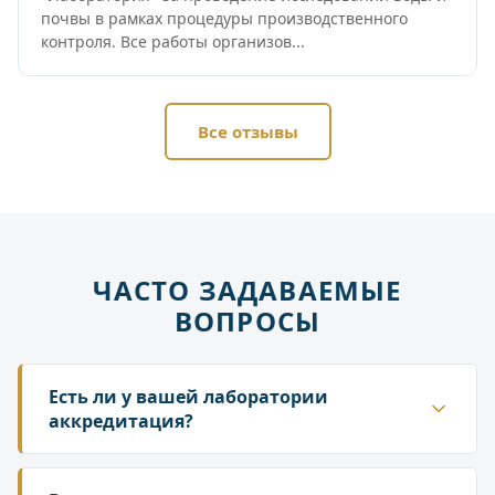
почвы в рамках процедуры производственного
контроля. Все работы организов...
Все отзывы
ЧАСТО ЗАДАВАЕМЫЕ
ВОПРОСЫ
Есть ли у вашей лаборатории
аккредитация?
Да. ГК «Лаборатория» аккредитована в
национальной системе Росаккредитации. Наши