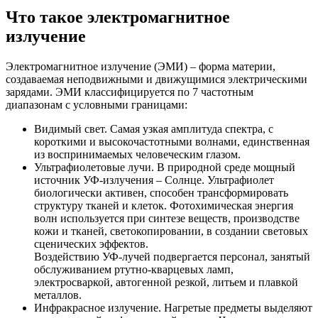
Что такое электромагнитное
излучение
Электромагнитное излучение (ЭМИ) – форма материи,
создаваемая неподвижными и движущимися электрическими
зарядами. ЭМИ классифицируется по 7 частотным
диапазонам с условными границами:
Видимый свет. Самая узкая амплитуда спектра, с
короткими и высокочастотными волнами, единственная
из воспринимаемых человеческим глазом.
Ультрафиолетовые лучи. В природной среде мощный
источник УФ-излучения – Солнце. Ультрафиолет
биологически активен, способен трансформировать
структуру тканей и клеток. Фотохимическая энергия
волн используется при синтезе веществ, производстве
кожи и тканей, светокопировании, в создании световых
сценических эффектов.
Воздействию УФ-лучей подвергается персонал, занятый
обслуживанием ртутно-кварцевых ламп,
электросваркой, автогенной резкой, литьем и плавкой
металлов.
Инфракрасное излучение. Нагретые предметы выделяют