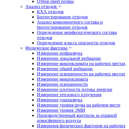
Отбор проб почвы
Анализ отходов
КХА отходов
Биотестирование отходов
Анализ компонентного состава и
биотестирование отходов
Определение морфологического состава
отходов
Определение класса опасности отходов
Физические факторы
Измерение инфразвука
Измерение локальной вибрации
Измерение микроклимата на рабочих местах
Измерение общей вибрации
Измерение освещенности на рабочих местах
Измерение микроклимата
Измерение освещенности
Измерение плотности потока энергии
Измерение теплового излучения
Измерение ультразвука
Измерение уровня шума на рабочем месте
Измерение уровня ЭМИ
Производственный контроль за охраной
атмосферного воздуха
Измерения физических факторов на рабочих