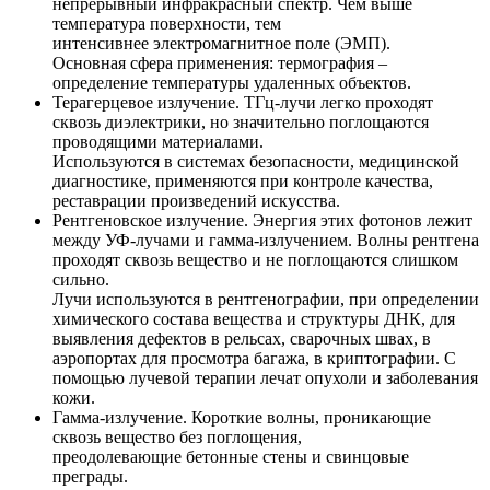
непрерывный инфракрасный спектр. Чем выше
температура поверхности, тем
интенсивнее электромагнитное поле (ЭМП).
Основная сфера применения: термография –
определение температуры удаленных объектов.
Терагерцевое излучение. ТГц-лучи легко проходят
сквозь диэлектрики, но значительно поглощаются
проводящими материалами.
Используются в системах безопасности, медицинской
диагностике, применяются при контроле качества,
реставрации произведений искусства.
Рентгеновское излучение. Энергия этих фотонов лежит
между УФ-лучами и гамма-излучением. Волны рентгена
проходят сквозь вещество и не поглощаются слишком
сильно.
Лучи используются в рентгенографии, при определении
химического состава вещества и структуры ДНК, для
выявления дефектов в рельсах, сварочных швах, в
аэропортах для просмотра багажа, в криптографии. С
помощью лучевой терапии лечат опухоли и заболевания
кожи.
Гамма-излучение. Короткие волны, проникающие
сквозь вещество без поглощения,
преодолевающие бетонные стены и свинцовые
преграды.