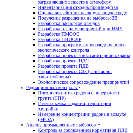
загрязняющих веществ в атмосферу
Инвентаризация отходов производства
Оценка воздействия на окружающую среду
Получение разрешения на выбросы ЗВ
Разработка паспортов отходов
Разработка плана мероприятий при НМУ
Разработка ПМООС
Разработка ПНООЛР
Разработка программы производственного
экологического контроля
Разработка проекта зоны санитарной охраны
Разработка проекта НДС
Разработка проекта ПДВ
Разработка проекта СЗЗ (санитарно-
защитной зоны)
Экологическое сопровождение предприятий
Радиационный контроль
Плотность потока радона с поверхности
грунта (ППР)
Гамма-съемка в здании, территории
застройки
Измерение концентрации радона в воздухе
(ЭРОА)
Анализ промышленных выбросов
Контроль за соблюдением нормативов ПДВ