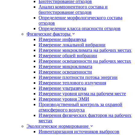
Биотестирование отходов
Анализ компонентного состава и
биотестирование отходов
Определение морфологического состава
отходов
Определение класса опасности отходов
Физические факторы
Измерение инфразвука
Измерение локальной вибрации
Измерение микроклимата на рабочих местах
Измерение общей вибрации
Измерение освещенности на рабочих местах
Измерение микроклимата
Измерение освещенности
Измерение плотности потока энергии
Измерение теплового излучения
Измерение ультразвука
Измерение уровня шума на рабочем месте
Измерение уровня ЭМИ
Производственный контроль за охраной
атмосферного воздуха
Измерения физических факторов на рабочих
местах
Экологическое нормирование
Инвентаризация источников выбросов