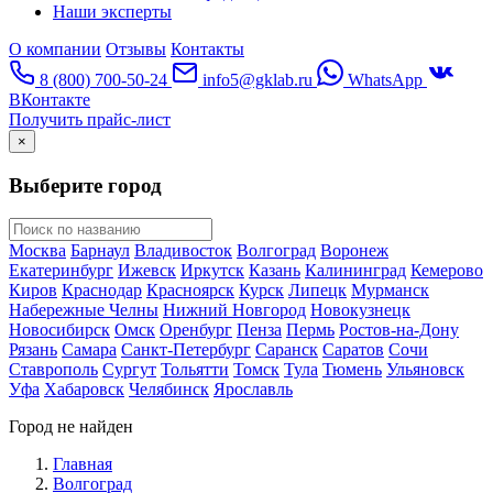
Наши эксперты
О компании
Отзывы
Контакты
8 (800) 700-50-24
info5@gklab.ru
WhatsApp
ВКонтакте
Получить прайс-лист
×
Выберите город
Москва
Барнаул
Владивосток
Волгоград
Воронеж
Екатеринбург
Ижевск
Иркутск
Казань
Калининград
Кемерово
Киров
Краснодар
Красноярск
Курск
Липецк
Мурманск
Набережные Челны
Нижний Новгород
Новокузнецк
Новосибирск
Омск
Оренбург
Пенза
Пермь
Ростов-на-Дону
Рязань
Самара
Санкт-Петербург
Саранск
Саратов
Сочи
Ставрополь
Сургут
Тольятти
Томск
Тула
Тюмень
Ульяновск
Уфа
Хабаровск
Челябинск
Ярославль
Город не найден
Главная
Волгоград