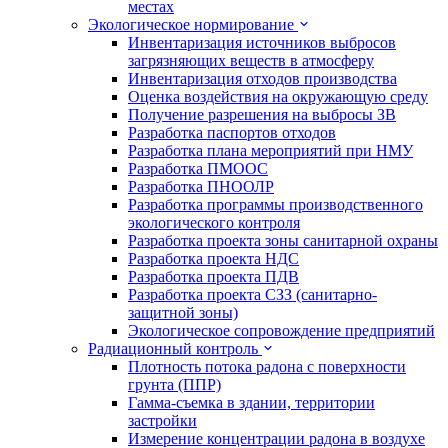
местах
Экологическое нормирование
Инвентаризация источников выбросов
загрязняющих веществ в атмосферу
Инвентаризация отходов производства
Оценка воздействия на окружающую среду
Получение разрешения на выбросы ЗВ
Разработка паспортов отходов
Разработка плана мероприятий при НМУ
Разработка ПМООС
Разработка ПНООЛР
Разработка программы производственного
экологического контроля
Разработка проекта зоны санитарной охраны
Разработка проекта НДС
Разработка проекта ПДВ
Разработка проекта СЗЗ (санитарно-
защитной зоны)
Экологическое сопровождение предприятий
Радиационный контроль
Плотность потока радона с поверхности
грунта (ППР)
Гамма-съемка в здании, территории
застройки
Измерение концентрации радона в воздухе