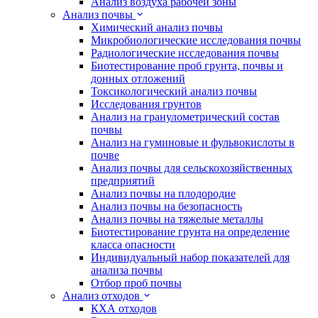
Анализ воздуха рабочей зоны
Анализ почвы
Химический анализ почвы
Микробиологические исследования почвы
Радиологические исследования почвы
Биотестирование проб грунта, почвы и
донных отложений
Токсикологический анализ почвы
Исследования грунтов
Анализ на гранулометрический состав
почвы
Анализ на гуминовые и фульвокислоты в
почве
Анализ почвы для сельскохозяйственных
предприятий
Анализ почвы на плодородие
Анализ почвы на безопасность
Анализ почвы на тяжелые металлы
Биотестирование грунта на определение
класса опасности
Индивидуальный набор показателей для
анализа почвы
Отбор проб почвы
Анализ отходов
КХА отходов