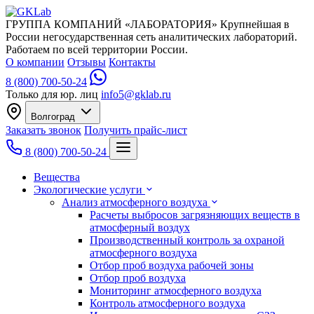
ГРУППА КОМПАНИЙ «ЛАБОРАТОРИЯ»
Крупнейшая в
России негосударственная сеть аналитических лабораторий.
Работаем по всей территории России.
О компании
Отзывы
Контакты
8 (800) 700-50-24
Только для юр. лиц
info5@gklab.ru
Волгоград
Заказать звонок
Получить прайс-лист
8 (800) 700-50-24
Вещества
Экологические услуги
Анализ атмосферного воздуха
Расчеты выбросов загрязняющих веществ в
атмосферный воздух
Производственный контроль за охраной
атмосферного воздуха
Отбор проб воздуха рабочей зоны
Отбор проб воздуха
Мониторинг атмосферного воздуха
Контроль атмосферного воздуха