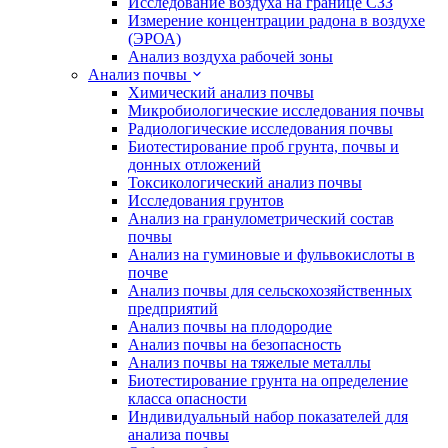
Исследование воздуха на границе СЗЗ
Измерение концентрации радона в воздухе
(ЭРОА)
Анализ воздуха рабочей зоны
Анализ почвы
Химический анализ почвы
Микробиологические исследования почвы
Радиологические исследования почвы
Биотестирование проб грунта, почвы и
донных отложений
Токсикологический анализ почвы
Исследования грунтов
Анализ на гранулометрический состав
почвы
Анализ на гуминовые и фульвокислоты в
почве
Анализ почвы для сельскохозяйственных
предприятий
Анализ почвы на плодородие
Анализ почвы на безопасность
Анализ почвы на тяжелые металлы
Биотестирование грунта на определение
класса опасности
Индивидуальный набор показателей для
анализа почвы