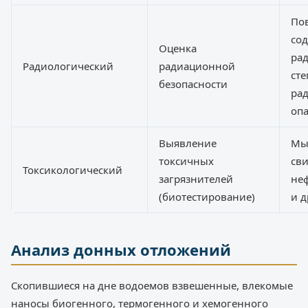
По
со
Оценка
ра
Радиологический
радиационной
сте
безопасности
ра
оп
Выявление
Мыш
токсичных
сви
Токсикологический
загрязнителей
не
(биотестирование)
и д
Анализ донных отложений
Скопившиеся на дне водоемов взвешенные, влекомые
наносы биогенного, термогенного и хемогенного