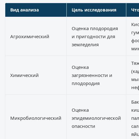
Вид анализа
Цель исследования
Что
Кис
Оценка плодородия
гум
Агрохимический
и пригодности для
фос
земледелия
ми
Тя
Оценка
(ка
Химический
загрязненности и
мы
плодородия
не
Ба
Оценка
ки
Микробиологический
эпидемиологической
пал
опасности
са
яй