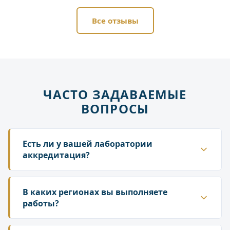
Все отзывы
ЧАСТО ЗАДАВАЕМЫЕ
ВОПРОСЫ
Есть ли у вашей лаборатории
аккредитация?
Да. ГК «Лаборатория» аккредитована в
национальной системе Росаккредитации. Наши
В каких регионах вы выполняете
протоколы и заключения принимаются
работы?
надзорными органами — Роспотребнадзором,
Работаем по всей территории России. У нас
Росприроднадзором, государственной