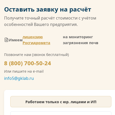
негосударственных лабораторий России. Кроме
Оставить заявку на расчёт
того, компания имеет лицензию Росгидромета
(Л039-00117-77/02547257) на деятельность в
Получите точный расчёт стоимости с учётом
области гидрометеорологии, включающую
особенностей Вашего предприятия.
мониторинг загрязнения атмосферного воздуха,
водных объектов и почв. Также имеется допуск
лицензию
на мониторинг
Имеем
СРО на выполнение инженерно-экологических
Росгидромета
загрязнения почв
изысканий. Со скан-копией лицензии
Позвоните нам (звонок бесплатный)
Росгидромета можно ознакомиться на сайте.
8 (800) 700-50-24
Или пишите на e-mail
info5@gklab.ru
Работаем только с юр. лицами и ИП