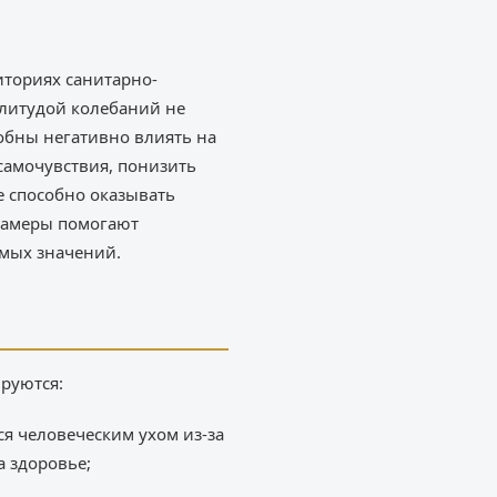
иториях санитарно-
литудой колебаний не
обны негативно влиять на
самочувствия, понизить
е способно оказывать
замеры помогают
мых значений.
ируются:
я человеческим ухом из-за
а здоровье;