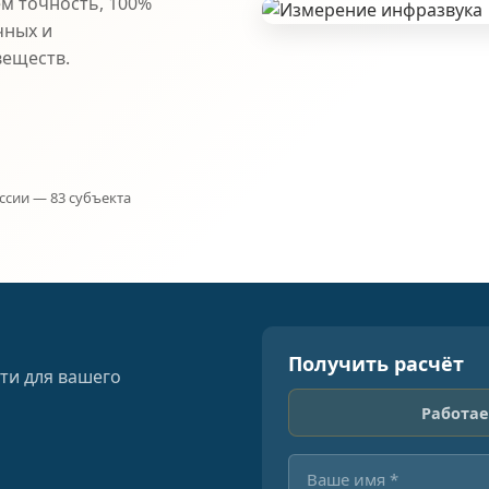
ем точность, 100%
чных и
веществ.
ссии — 83 субъекта
Получить расчёт
ти для вашего
Работае