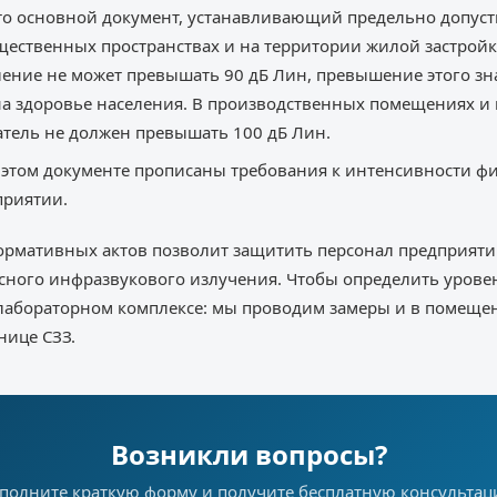
– это основной документ, устанавливающий предельно допу
бщественных пространствах и на территории жилой застройк
ение не может превышать 90 дБ Лин, превышение этого зн
а здоровье населения. В производственных помещениях и 
атель не должен превышать 100 дБ Лин.
В этом документе прописаны требования к интенсивности ф
приятии.
рмативных актов позволит защитить персонал предприят
сного инфразвукового излучения. Чтобы определить урове
лабораторном комплексе: мы проводим замеры и в помещени
нице СЗЗ.
Возникли вопросы?
полните краткую форму и получите бесплатную консульта