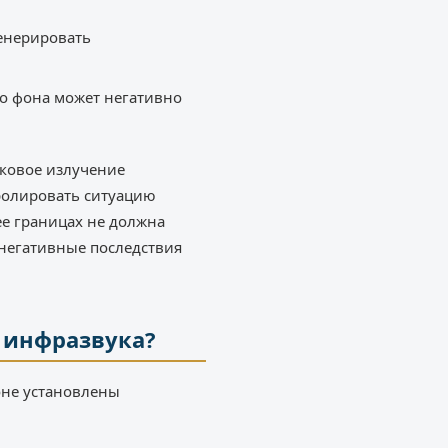
генерировать
о фона может негативно
уковое излучение
тролировать ситуацию
ее границах не должна
негативные последствия
 инфразвука?
оне установлены