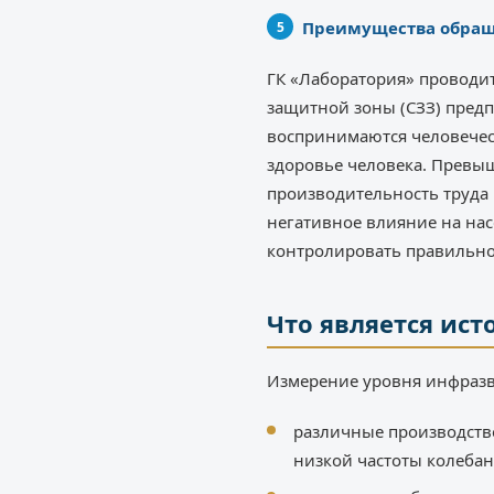
Преимущества обращ
ГК «Лаборатория» проводит
защитной зоны (СЗЗ) пред
воспринимаются человечес
здоровье человека. Превы
производительность труда 
негативное влияние на на
контролировать правильно
Что является ис
Измерение уровня инфразву
различные производстве
низкой частоты колебан