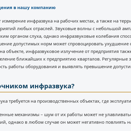
ения в нашу компанию
 измерение инфразвука на рабочих местах, а также на терр
приятий любых отраслей. Звуковые волны с небольшой амп
ким органом слуха, однако инфразвуковые колебания спос
шение допустимых норм может спровоцировать ухудшение 
на объекте, инфразвуковое излучение от предприятия такж
селение ближайших к предприятию кварталов. Регулярные 
сть работы оборудования и выявлять превышение допусти
точником инфразвука?
ка требуется на производственных объектах, где эксплуат
нные механизмы – шум от их работы может не улавливатьс
ий, однако в любом случае он может негативно повлиять н