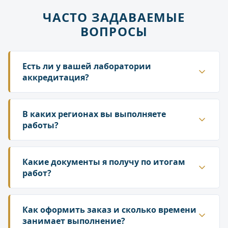
ЧАСТО ЗАДАВАЕМЫЕ
ВОПРОСЫ
Есть ли у вашей лаборатории
аккредитация?
Да. ГК «Лаборатория» аккредитована в
национальной системе Росаккредитации. Наши
В каких регионах вы выполняете
протоколы и заключения принимаются
работы?
надзорными органами — Роспотребнадзором,
Работаем по всей территории России. У нас
Росприроднадзором, государственной
собственная сеть лабораторий и партнёрских
Какие документы я получу по итогам
инспекцией труда.
подразделений, что позволяет организовать
работ?
выезд специалиста и отбор проб в любом
По результатам исследований вы получаете
регионе. Сроки выезда зависят от удалённости
официальный протокол испытаний
Как оформить заказ и сколько времени
объекта — уточняйте у менеджера при
установленного образца и, при необходимости,
занимает выполнение?
оформлении заявки.