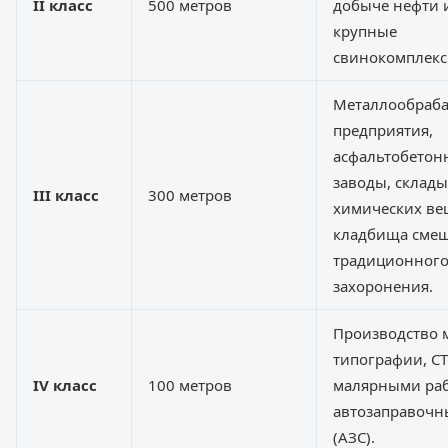
II класс
500 метров
добыче нефти и
крупные
свинокомплекс
Металлообраб
предприятия,
асфальтобетон
заводы, склады
III класс
300 метров
химических ве
кладбища смеш
традиционног
захоронения.
Производство 
типографии, СТ
IV класс
100 метров
малярными раб
автозаправочн
(АЗС).