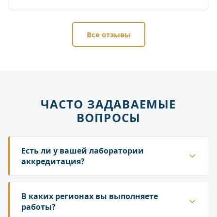
Все отзывы
ЧАСТО ЗАДАВАЕМЫЕ
ВОПРОСЫ
Есть ли у вашей лаборатории
аккредитация?
Да. ГК «Лаборатория» аккредитована в
национальной системе Росаккредитации. Наши
В каких регионах вы выполняете
протоколы и заключения принимаются
работы?