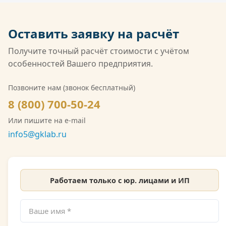
НДС.
совокупной областью аккредитации среди
негосударственных лабораторий России. Кроме
Оставить заявку на расчёт
того, компания имеет лицензию Росгидромета
(Л039-00117-77/02547257) на деятельность в
Получите точный расчёт стоимости с учётом
области гидрометеорологии, включающую
особенностей Вашего предприятия.
мониторинг загрязнения атмосферного воздуха,
водных объектов и почв. Также имеется допуск
Позвоните нам (звонок бесплатный)
СРО на выполнение инженерно-экологических
8 (800) 700-50-24
изысканий. Со скан-копией лицензии
Или пишите на e-mail
Росгидромета можно ознакомиться на сайте.
info5@gklab.ru
Работаем только с юр. лицами и ИП