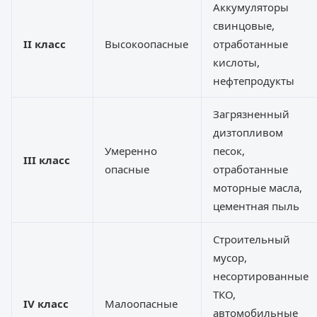
Аккумуляторы
свинцовые,
II класс
Высокоопасные
отработанные
кислоты,
нефтепродукты
Загрязненный
дизтопливом
Умеренно
песок,
III класс
опасные
отработанные
моторные масла,
цементная пыль
Строительный
мусор,
несортированные
ТКО,
IV класс
Малоопасные
автомобильные