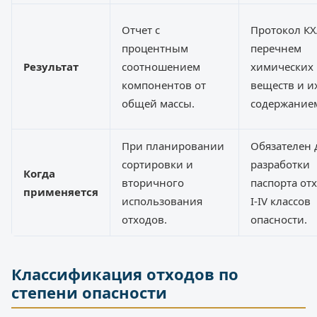
Отчет с
Протокол КХ
процентным
перечнем
Результат
соотношением
химических
компонентов от
веществ и и
общей массы.
содержание
При планировании
Обязателен 
сортировки и
разработки
Когда
вторичного
паспорта от
применяется
использования
I-IV классов
отходов.
опасности.
Классификация отходов по
степени опасности