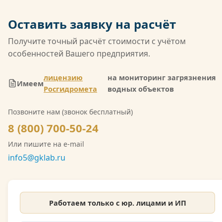
совокупной областью аккредитации среди
негосударственных лабораторий России. Кроме
Оставить заявку на расчёт
того, компания имеет лицензию Росгидромета
(Л039-00117-77/02547257) на деятельность в
Получите точный расчёт стоимости с учётом
области гидрометеорологии, включающую
особенностей Вашего предприятия.
мониторинг загрязнения атмосферного воздуха,
водных объектов и почв. Также имеется допуск
лицензию
на мониторинг загрязнения
Имеем
СРО на выполнение инженерно-экологических
Росгидромета
водных объектов
изысканий. Со скан-копией лицензии
Позвоните нам (звонок бесплатный)
Росгидромета можно ознакомиться на сайте.
8 (800) 700-50-24
Или пишите на e-mail
info5@gklab.ru
Работаем только с юр. лицами и ИП