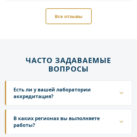
Все отзывы
ЧАСТО ЗАДАВАЕМЫЕ
ВОПРОСЫ
Есть ли у вашей лаборатории
аккредитация?
Да. ГК «Лаборатория» аккредитована в
национальной системе Росаккредитации. Наши
В каких регионах вы выполняете
протоколы и заключения принимаются
работы?
надзорными органами — Роспотребнадзором,