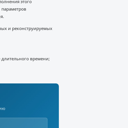
полнения этого
– параметров
я.
вых и реконструируемых
 длительного времени;
цию