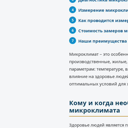
Измерение микрокли
Как проводится изм
Стоимость замеров 
Наши преимущества
Микроклимат – это особенн
производственные, жилые,
параметрам: температуре, 
влияние на здоровье люде
оптимальных условий для 
Кому и когда не
микроклимата
Здоровье людей является 