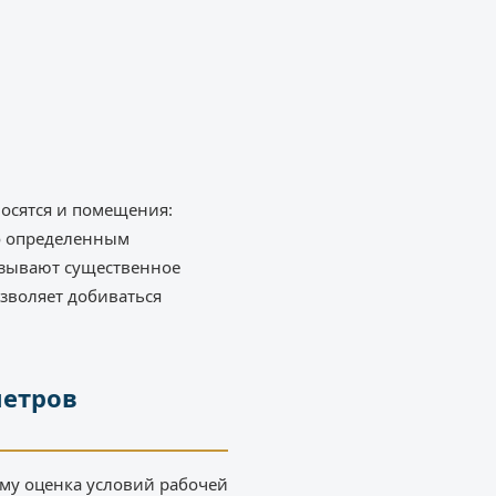
носятся и помещения:
о определенным
казывают существенное
зволяет добиваться
метров
му оценка условий рабочей