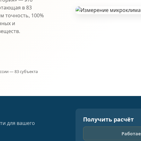
отающая в 83
ем точность, 100%
чных и
веществ.
ссии — 83 субъекта
Получить расчёт
ти для вашего
Работае