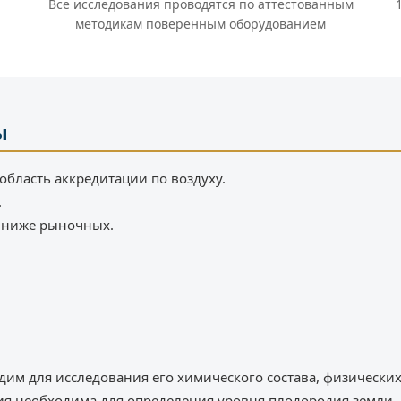
Все исследования проводятся по аттестованным
методикам поверенным оборудованием
ы
область аккредитации по воздуху.
.
% ниже рыночных.
дим для исследования его химического состава, физически
ия необходима для определения уровня плодородия земли