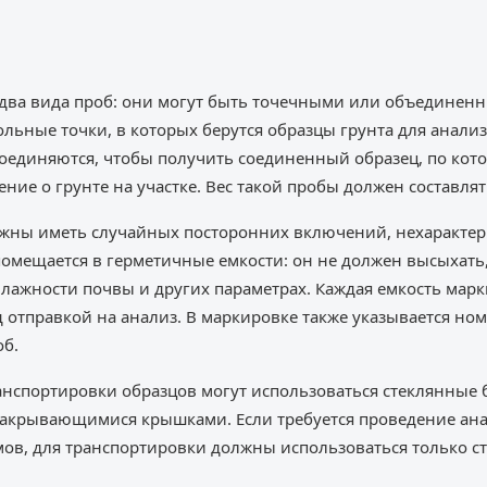
два вида проб: они могут быть точечными или объединенн
льные точки, в которых берутся образцы грунта для анализ
оединяются, чтобы получить соединенный образец, по кот
ние о грунте на участке. Вес такой пробы должен составлять
жны иметь случайных посторонних включений, нехарактерн
помещается в герметичные емкости: он не должен высыхать,
ажности почвы и других параметрах. Каждая емкость марки
д отправкой на анализ. В маркировке также указывается но
об.
ранспортировки образцов могут использоваться стеклянные
закрывающимися крышками. Если требуется проведение ана
ов, для транспортировки должны использоваться только с