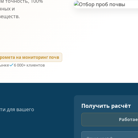
ем точность, 100%
чных и
веществ.
ромета на мониторинг почв
рынке
6 000+ клиентов
Получить расчёт
ти для вашего
Работае