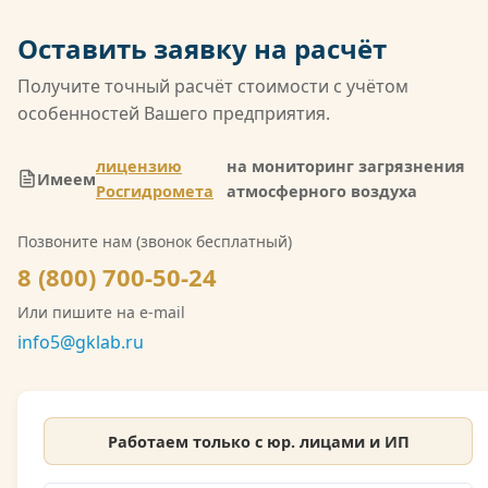
совокупной областью аккредитации среди
негосударственных лабораторий России. Кроме
Оставить заявку на расчёт
того, компания имеет лицензию Росгидромета
(Л039-00117-77/02547257) на деятельность в
Получите точный расчёт стоимости с учётом
области гидрометеорологии, включающую
особенностей Вашего предприятия.
мониторинг загрязнения атмосферного воздуха,
водных объектов и почв. Также имеется допуск
лицензию
на мониторинг загрязнения
Имеем
СРО на выполнение инженерно-экологических
Росгидромета
атмосферного воздуха
изысканий. Со скан-копией лицензии
Позвоните нам (звонок бесплатный)
Росгидромета можно ознакомиться на сайте.
8 (800) 700-50-24
Или пишите на e-mail
info5@gklab.ru
Работаем только с юр. лицами и ИП