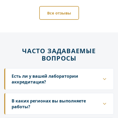
Все отзывы
ЧАСТО ЗАДАВАЕМЫЕ
ВОПРОСЫ
Есть ли у вашей лаборатории
аккредитация?
Да. ГК «Лаборатория» аккредитована в
национальной системе Росаккредитации. Наши
В каких регионах вы выполняете
протоколы и заключения принимаются
работы?
надзорными органами — Роспотребнадзором,
Работаем по всей территории России. У нас