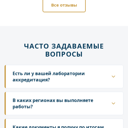
Все отзывы
ЧАСТО ЗАДАВАЕМЫЕ
ВОПРОСЫ
Есть ли у вашей лаборатории
аккредитация?
Да. ГК «Лаборатория» аккредитована в
национальной системе Росаккредитации. Наши
В каких регионах вы выполняете
протоколы и заключения принимаются
работы?
надзорными органами — Роспотребнадзором,
Работаем по всей территории России. У нас
Росприроднадзором, государственной
собственная сеть лабораторий и партнёрских
Какие документы я получу по итогам
инспекцией труда.