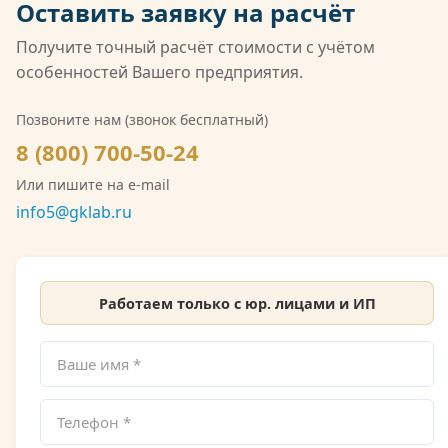
Оставить заявку на расчёт
того, компания имеет лицензию Росгидромета
(Л039-00117-77/02547257) на деятельность в
Получите точный расчёт стоимости с учётом
области гидрометеорологии, включающую
особенностей Вашего предприятия.
мониторинг загрязнения атмосферного воздуха,
водных объектов и почв. Также имеется допуск
Позвоните нам (звонок бесплатный)
СРО на выполнение инженерно-экологических
8 (800) 700-50-24
изысканий. Со скан-копией лицензии
Или пишите на e-mail
Росгидромета можно ознакомиться на сайте.
info5@gklab.ru
Работаем только с юр. лицами и ИП