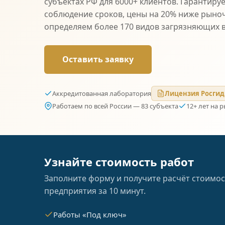
субъектах РФ для 6000+ клиентов. Гарантиру
соблюдение сроков, цены на 20% ниже рыно
определяем более 170 видов загрязняющих 
Оставить заявку
Аккредитованная лаборатория
Лицензия Росгид
Работаем по всей России — 83 субъекта
12+ лет на 
Узнайте стоимость работ
Заполните форму и получите расчёт стоимос
предприятия за 10 минут.
Работы «Под ключ»