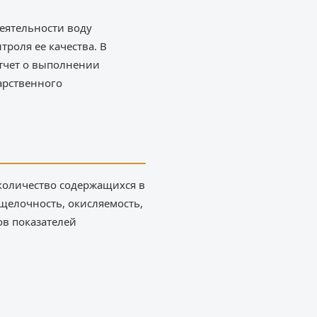
еятельности воду
роля ее качества. В
Отчет о выполнении
арственного
количество содержащихся в
 щелочность, окисляемость,
ов показателей