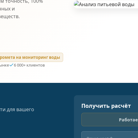
ем точность, 100%
чных и
веществ.
ромета на мониторинг воды
рынке
6 000+ клиентов
Получить расчёт
ти для вашего
Работае