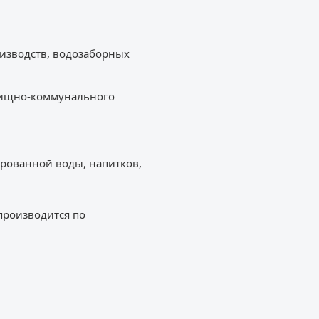
оизводств, водозаборных
лищно-коммунального
ированной воды, напитков,
производится по