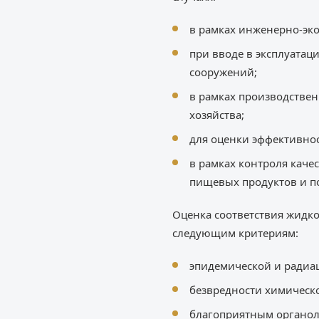
в рамках инженерно-эк
при вводе в эксплуатац
сооружений;
в рамках производстве
хозяйства;
для оценки эффективнос
в рамках контроля каче
пищевых продуктов и п
Оценка соответствия жидк
следующим критериям:
эпидемической и радиа
безвредности химическо
благоприятным органол