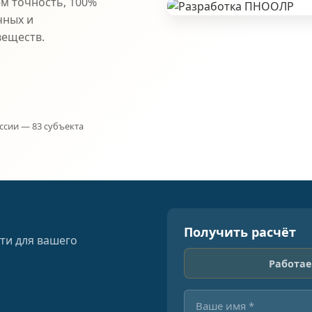
ем точность, 100%
чных и
веществ.
ссии — 83 субъекта
Получить расчёт
ти для вашего
Работае