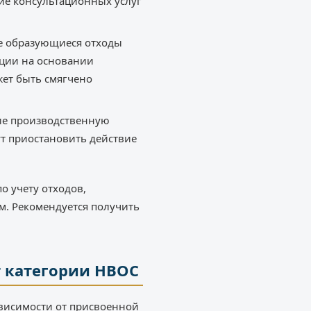
ие консультационных услуг
се образующиеся отходы
ации на основании
ет быть смягчено
ие производственную
ут приостановить действие
о учету отходов,
. Рекомендуется получить
т категории НВОС
ависимости от присвоенной