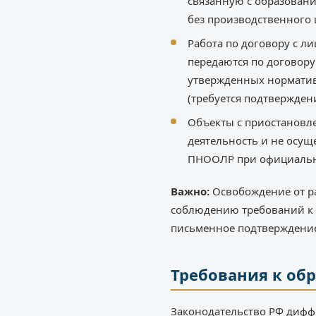
связанную с образовани
без производственного 
Работа по договору с л
передаются по договор
утвержденных норматив
(требуется подтвержден
Объекты с приостановл
деятельность и не осущ
ПНООЛР при официальн
Важно:
Освобождение от ра
соблюдению требований к 
письменное подтверждение
Требования к об
Законодательство РФ дифф