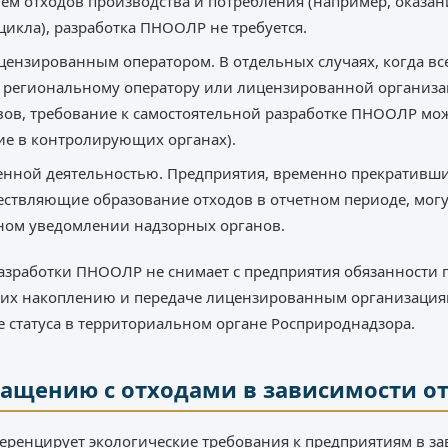
ем отходов производства и потребления (например, оказан
цикла), разработка ПНООЛР не требуется.
ицензированным оператором. В отдельных случаях, когда в
у региональному оператору или лицензированной организ
ов, требование к самостоятельной разработке ПНООЛР мож
ие в контролирующих органах).
енной деятельностью. Предприятия, временно прекративш
ествляющие образование отходов в отчетном периоде, мог
ом уведомлении надзорных органов.
зработки ПНООЛР не снимает с предприятия обязанности п
их накоплению и передаче лицензированным организациям
 статуса в территориальном органе Росприроднадзора.
ращению с отходами в зависимости о
еренцирует экологические требования к предприятиям в з