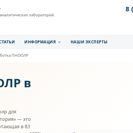
8 
»
 аналитических лабораторий.
СТАТЬИ
ИНФОРМАЦИЯ
НАШИ ЭКСПЕРТЫ
аботка ПНООЛР
ОЛР в
олр для
атория» — это
отающая в 83