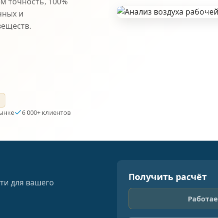
ем точность, 100%
чных и
веществ.
а
рынке
6 000+ клиентов
Получить расчёт
ти для вашего
Работае