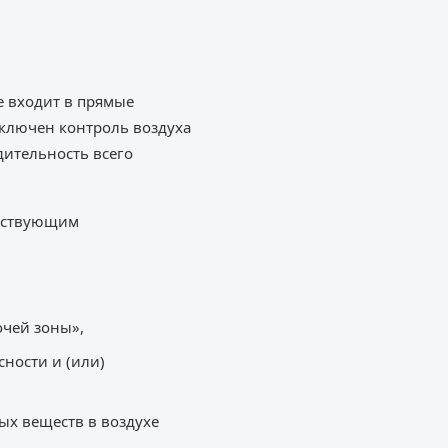
е входит в прямые
ключен контроль воздуха
дительность всего
ействующим
очей зоны»,
ности и (или)
ых веществ в воздухе