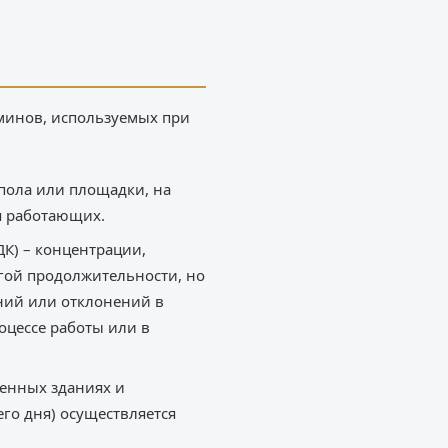
рминов, используемых при
 пола или площадки, на
я работающих.
К) – концентрации,
угой продолжительности, но
аний или отклонений в
цессе работы или в
енных зданиях и
его дня) осуществляется