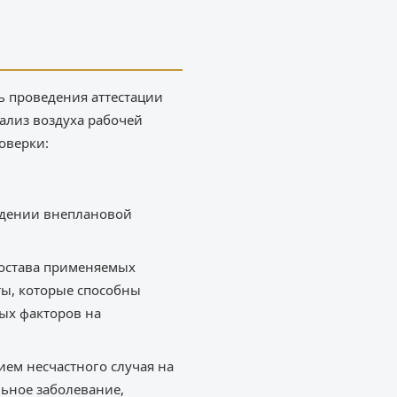
ь проведения аттестации
нализ воздуха рабочей
оверки:
едении внеплановой
состава применяемых
ы, которые способны
ых факторов на
ем несчастного случая на
ьное заболевание,