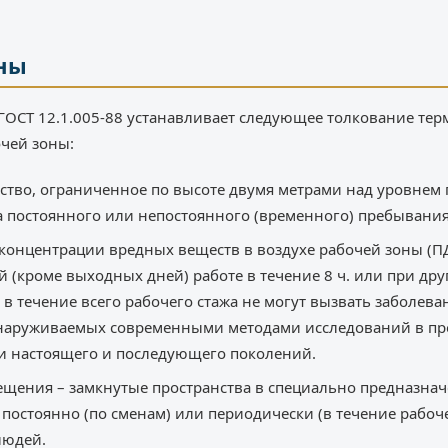
ны
ГОСТ 12.1.005-88 устанавливает следующее толкование те
чей зоны:
нство, ограниченное по высоте двумя метрами над уровнем
а постоянного или непостоянного (временного) пребывани
онцентрации вредных веществ в воздухе рабочей зоны (ПД
 (кроме выходных дней) работе в течение 8 ч. или при др
, в течение всего рабочего стажа не могут вызвать заболев
бнаруживаемых современными методами исследований в про
и настоящего и последующего поколений.
щения – замкнутые пространства в специально предназнач
 постоянно (по сменам) или периодически (в течение рабоч
людей.