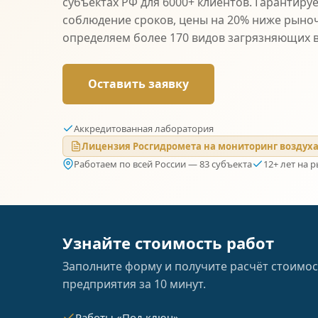
субъектах РФ для 6000+ клиентов. Гарантиру
соблюдение сроков, цены на 20% ниже рыно
определяем более 170 видов загрязняющих 
Оставить заявку
Аккредитованная лаборатория
Лицензия Росгидромета на мониторинг воздух
Работаем по всей России — 83 субъекта
12+ лет на 
Узнайте стоимость работ
Заполните форму и получите расчёт стоимос
предприятия за 10 минут.
Работы «Под ключ»