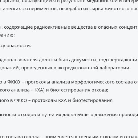
и органы, образующиеся в результате медицинской и вете
гических экспериментов, переработки сырья животного пр
ы, содержащие радиоактивные вещества в опасных концен
ванию;
су опасности.
родопользователя должны быть документы, подтверждающие
едований, проведенных в аккредитованной лаборатории:
о в ФККО – протоколы анализа морфологического состава о
ого анализа – КХА) и биотестирования отхода;
ного в ФККО – протоколы КХА и биотестирования.
асности отходов и путей их дальнейшего движения провод
о состава отхода – применяется к твердым отходам и отра