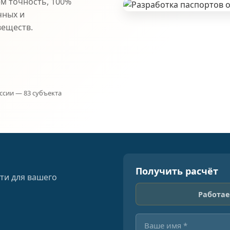
ем точность, 100%
чных и
веществ.
ссии — 83 субъекта
Получить расчёт
ти для вашего
Работае