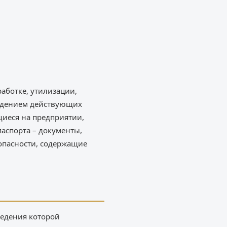
работке, утилизации,
юдением действующих
щиеся на предприятии,
аспорта – документы,
опасности, содержащие
ведения которой