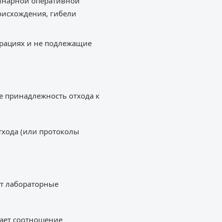
ринарной оперативной
оисхождения, гибели
трациях и не подлежащие
 принадлежность отхода к
тхода (или протоколы
ят лабораторные
жает соотношение