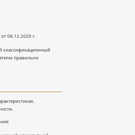
от 08.12.2020 г.
ый классификационный
вателю правильно
арактеристиках.
ности.
ния: