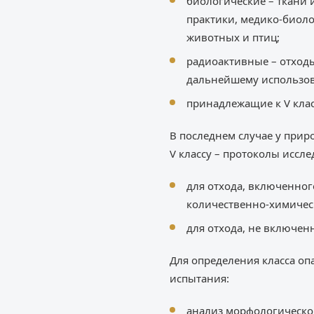
биологические – ткани 
практики, медико-биоло
животных и птиц;
радиоактивные – отход
дальнейшему использо
принадлежащие к V клас
В последнем случае у при
V классу – протоколы иссл
для отхода, включенног
количественно-химическ
для отхода, не включен
Для определения класса оп
испытания:
анализ морфологическог