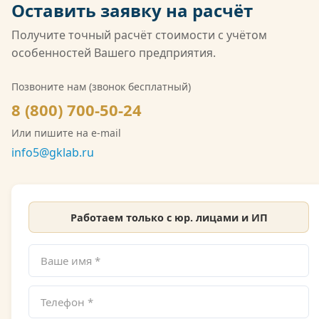
Оставить заявку на расчёт
того, компания имеет лицензию Росгидромета
(Л039-00117-77/02547257) на деятельность в
Получите точный расчёт стоимости с учётом
области гидрометеорологии, включающую
особенностей Вашего предприятия.
мониторинг загрязнения атмосферного воздуха,
водных объектов и почв. Также имеется допуск
Позвоните нам (звонок бесплатный)
СРО на выполнение инженерно-экологических
8 (800) 700-50-24
изысканий. Со скан-копией лицензии
Или пишите на e-mail
Росгидромета можно ознакомиться на сайте.
info5@gklab.ru
Работаем только с юр. лицами и ИП