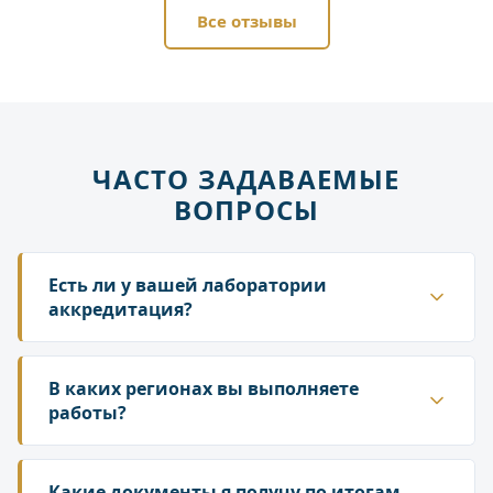
Все отзывы
ЧАСТО ЗАДАВАЕМЫЕ
ВОПРОСЫ
Есть ли у вашей лаборатории
аккредитация?
Да. ГК «Лаборатория» аккредитована в
национальной системе Росаккредитации. Наши
В каких регионах вы выполняете
протоколы и заключения принимаются
работы?
надзорными органами — Роспотребнадзором,
Работаем по всей территории России. У нас
Росприроднадзором, государственной
собственная сеть лабораторий и партнёрских
Какие документы я получу по итогам
инспекцией труда.