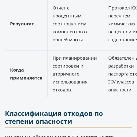
Отчет с
Протокол КХ
процентным
перечнем
Результат
соотношением
химических
компонентов от
веществ и и
общей массы.
содержание
При планировании
Обязателен 
сортировки и
разработки
Когда
вторичного
паспорта от
применяется
использования
I-IV классов
отходов.
опасности.
Классификация отходов по
степени опасности