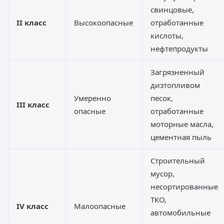
свинцовые,
II класс
Высокоопасные
отработанные
кислоты,
нефтепродукты
Загрязненный
дизтопливом
Умеренно
песок,
III класс
опасные
отработанные
моторные масла,
цементная пыль
Строительный
мусор,
несортированные
ТКО,
IV класс
Малоопасные
автомобильные