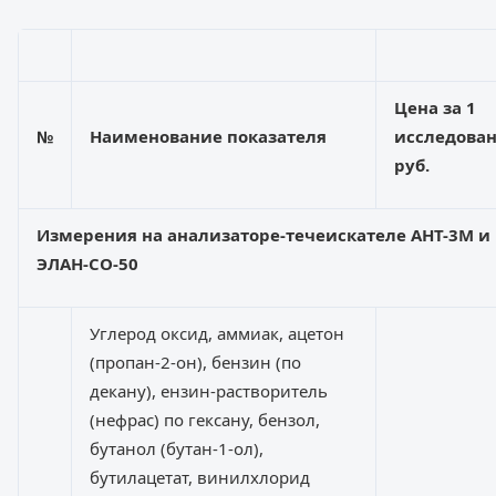
Цена за 1
№
Наименование показателя
исследован
руб.
Измер
ения на анализаторе-
течеискателе
А
НТ-3М и
ЭЛАН-СО-50
Углерод оксид, аммиак, ацетон
(пропан-2-он), бензин (по
декану), ензин-растворитель
(нефрас) по гексану, бензол,
бутанол (бутан-1-ол),
бутилацетат, винилхлорид