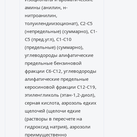
амины (анилин, н-
нитроанилин,
толуилендиизоционат), С2-С5
(непредельные) (суммарно), С1-
С5 (пред.угл), С1-С10
(предельные) (суммарно),
углеводороды алифатические
предельные бензиновой
фракции С6-С12, углеводороды
алифатические предельные
керосиновой фракции С12-С19,
этиленгликоль (этан-1,2-диол),
серная кислота, аэрозоль едких
щелочей (щелочи едкие
(растворы в пересчете на
гидроксид натрия), аэрозоли
преимущественно