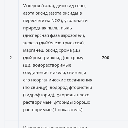
Углерод (сажа), диоксид серы,
азота оксид (азота оксиды в
пересчете на NO2), угольная и
природная пыль, пыль
(дисперсная фаза аэрозолей),
железо (диЖелезо триоксид),
марганец, оксид хрома (III)
2
(диХром триоксид (по хрому
700
(III), водорастворимые
соединения никеля, свинец и
его неорганические соединения
(по свинцу), водород фтористый
(гидрофторид), фториды плохо
растворимые, фториды хорошо
растворимые (1 показатель)
Изоционаты и ароматические