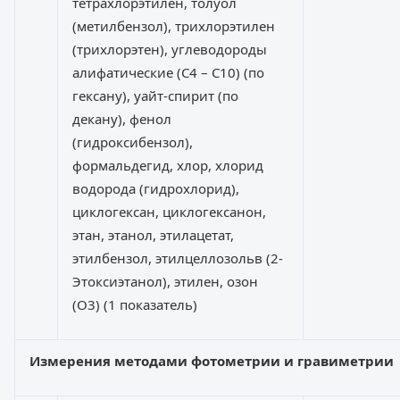
тетрахлорэтилен, толуол
(метилбензол), трихлорэтилен
(трихлорэтен), углеводороды
алифатические (C4 – C10) (по
гексану), уайт-спирит (по
декану), фенол
(гидроксибензол),
формальдегид, хлор, хлорид
водорода (гидрохлорид),
циклогексан, циклогексанон,
этан, этанол, этилацетат,
этилбензол, этилцеллозольв (2-
Этоксиэтанол), этилен, озон
(O3) (1 показатель)
Измерения методами фотометрии и гравиметрии