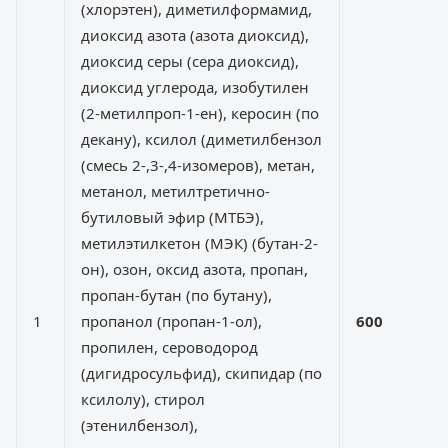
(хлорэтен), диметилформамид,
диоксид азота (азота диоксид),
диоксид серы (сера диоксид),
диоксид углерода, изобутилен
(2-метилпроп-1-ен), керосин (по
декану), ксилол (диметилбензол
(смесь 2-,3-,4-изомеров), метан,
метанол, метилтретично-
бутиловый эфир (МТБЭ),
метилэтилкетон (МЭК) (бутан-2-
он), озон, оксид азота, пропан,
пропан-бутан (по бутану),
1
пропанол (пропан-1-ол),
600
пропилен, сероводород
(дигидросульфид), скипидар (по
ксилолу), стирол
(этенилбензол),