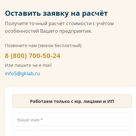
негосударственных лабораторий России. Кроме
Оставить заявку на расчёт
того, компания имеет лицензию Росгидромета
(Л039-00117-77/02547257) на деятельность в
Получите точный расчёт стоимости с учётом
области гидрометеорологии, включающую
особенностей Вашего предприятия.
мониторинг загрязнения атмосферного воздуха,
водных объектов и почв. Также имеется допуск
Позвоните нам (звонок бесплатный)
СРО на выполнение инженерно-экологических
8 (800) 700-50-24
изысканий. Со скан-копией лицензии
Или пишите на e-mail
Росгидромета можно ознакомиться на сайте.
info5@gklab.ru
Работаем только с юр. лицами и ИП