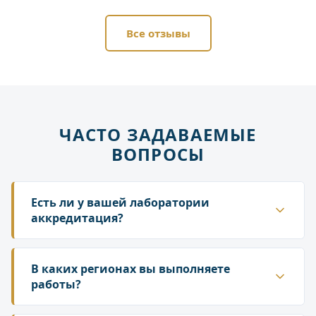
Все отзывы
ЧАСТО ЗАДАВАЕМЫЕ
ВОПРОСЫ
Есть ли у вашей лаборатории
аккредитация?
Да. ГК «Лаборатория» аккредитована в
национальной системе Росаккредитации. Наши
В каких регионах вы выполняете
протоколы и заключения принимаются
работы?
надзорными органами — Роспотребнадзором,
Работаем по всей территории России. У нас