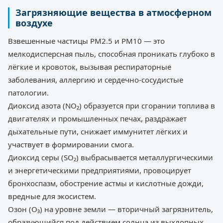
Загрязняющие вещества в атмосферном
воздухе
Взвешенные частицы PM2.5 и PM10 — это
мелкодисперсная пыль, способная проникать глубоко в
лёгкие и кровоток, вызывая респираторные
заболевания, аллергию и сердечно-сосудистые
патологии.
Диоксид азота (NO₂) образуется при сгорании топлива в
двигателях и промышленных печах, раздражает
дыхательные пути, снижает иммунитет лёгких и
участвует в формировании смога.
Диоксид серы (SO₂) выбрасывается металлургическими
и энергетическими предприятиями, провоцирует
бронхоспазм, обострение астмы и кислотные дожди,
вредные для экосистем.
Озон (O₃) на уровне земли — вторичный загрязнитель,
образующийся под действием солнца из выхлопных