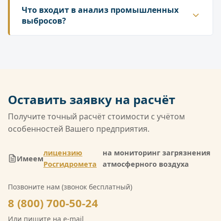
источниках выбросов на предприятии, их
Что входит в анализ промышленных
учет объекта НВОС и программу ПЭК.
характеристиках, а также о количестве и составе
выбросов?
выбрасываемых веществ. Инвентаризация
Анализ включает выезд инженера на объект,
является первичным документом, на основе
отбор проб из источников выбросов (труб,
которого разрабатываются нормативы и
вентсистем) с помощью специального
планируется контроль.
оборудования. Затем в лаборатории
определяется концентрация загрязняющих
Оставить заявку на расчёт
веществ (например, оксидов азота, диоксида
серы, пыли) и оформляется протокол.
Получите точный расчёт стоимости с учётом
особенностей Вашего предприятия.
лицензию
на мониторинг загрязнения
Имеем
Росгидромета
атмосферного воздуха
Позвоните нам (звонок бесплатный)
8 (800) 700-50-24
Или пишите на e-mail