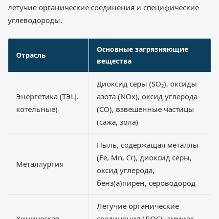
летучие органические соединения и специфические
углеводороды.
Основные загрязняющие
Отрасль
вещества
Диоксид серы (SO₂), оксиды
Энергетика (ТЭЦ,
азота (NOx), оксид углерода
котельные)
(CO), взвешенные частицы
(сажа, зола)
Пыль, содержащая металлы
(Fe, Mn, Cr), диоксид серы,
Металлургия
оксид углерода,
бенз(а)пирен, сероводород
Летучие органические
Химическая
соединения (ЛОС), аммиак,