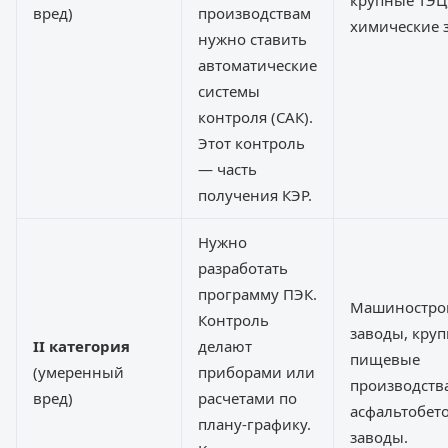
крупные ТЭЦ
вред)
производствам
химические 
нужно ставить
автоматические
системы
контроля (САК).
Этот контроль
— часть
получения КЭР.
Нужно
разработать
программу ПЭК.
Машиностро
Контроль
заводы, кру
II категория
делают
пищевые
(умеренный
приборами или
производства
вред)
расчетами по
асфальтобет
плану-графику.
заводы.