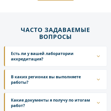
ЧАСТО ЗАДАВАЕМЫЕ
ВОПРОСЫ
Есть ли у вашей лаборатории
аккредитация?
Да. ГК «Лаборатория» аккредитована в
национальной системе Росаккредитации. Наши
В каких регионах вы выполняете
протоколы и заключения принимаются
работы?
надзорными органами — Роспотребнадзором,
Работаем по всей территории России. У нас
Росприроднадзором, государственной
собственная сеть лабораторий и партнёрских
Какие документы я получу по итогам
инспекцией труда.
подразделений, что позволяет организовать
работ?