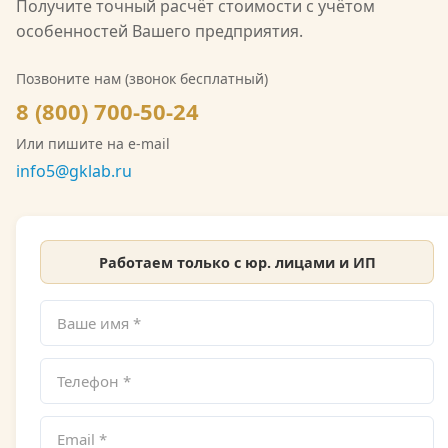
(Л039-00117-77/02547257) на деятельность в
Получите точный расчёт стоимости с учётом
области гидрометеорологии, включающую
особенностей Вашего предприятия.
мониторинг загрязнения атмосферного воздуха,
водных объектов и почв. Также имеется допуск
Позвоните нам (звонок бесплатный)
СРО на выполнение инженерно-экологических
8 (800) 700-50-24
изысканий. Со скан-копией лицензии
Или пишите на e-mail
Росгидромета можно ознакомиться на сайте.
info5@gklab.ru
Работаем только с юр. лицами и ИП