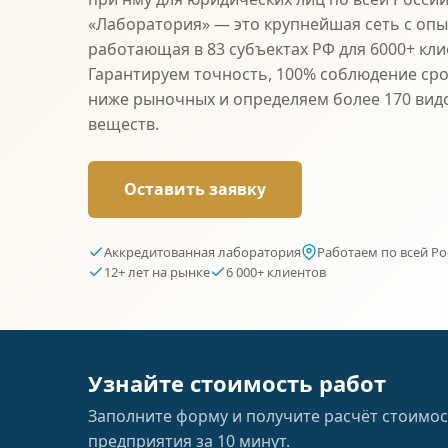
«Лаборатория» — это крупнейшая сеть с опыт
работающая в 83 субъектах РФ для 6000+ кли
Гарантируем точность, 100% соблюдение сро
ниже рыночных и определяем более 170 вид
веществ.
Оставить заявку
Аккредитованная лаборатория
Работаем по всей Ро
12+ лет на рынке
6 000+ клиентов
Узнайте стоимость работ
Заполните форму и получите расчёт стоимос
предприятия за 10 минут.