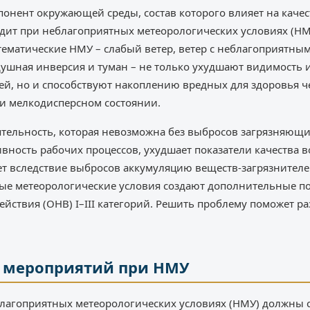
онент окружающей среды, состав которого влияет на качес
дит при неблагоприятных метеорологических условиях (НМ
тематические НМУ – слабый ветер, ветер с неблагоприятным
душная инверсия и туман – не только ухудшают видимость
ей, но и способствуют накоплению вредных для здоровья 
ли мелкодисперсном состоянии.
ятельность, которая невозможна без выбросов загрязняющих
ивность рабочих процессов, ухудшает показатели качества 
ет вследствие выбросов аккумуляцию веществ-загрязнителе
ые метеорологические условия создают дополнительные 
ействия (ОНВ) I–III категорий. Решить проблему поможет ра
 мероприятий при НМУ
лагоприятных метеорологических условиях (НМУ) должны с