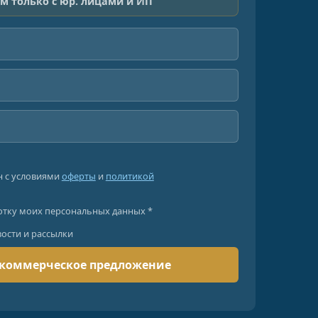
м только с юр. лицами и ИП
н с условиями
оферты
и
политикой
отку моих персональных данных *
вости и рассылки