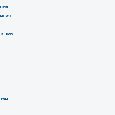
ятия
вания
ри НМУ
нтом