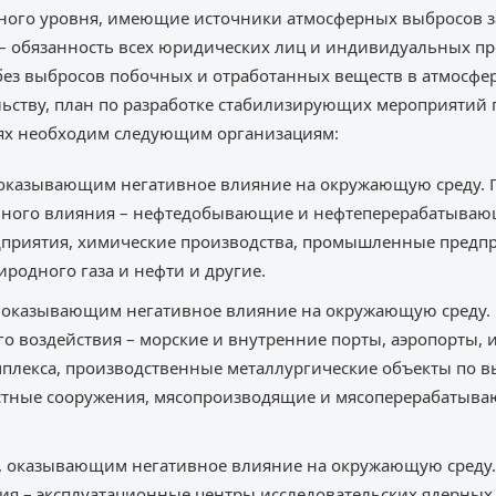
ного уровня, имеющие источники атмосферных выбросов 
 – обязанность всех юридических лиц и индивидуальных п
без выбросов побочных и отработанных веществ в атмосфер
ьству, план по разработке стабилизирующих мероприятий
ях необходим следующим организациям:
, оказывающим негативное влияние на окружающую среду. 
вного влияния – нефтедобывающие и нефтеперерабатываю
дприятия, химические производства, промышленные предпр
иродного газа и нефти и другие.
и, оказывающим негативное влияние на окружающую среду.
о воздействия – морские и внутренние порты, аэропорты,
лекса, производственные металлургические объекты по вы
тные сооружения, мясопроизводящие и мясоперерабатыва
и, оказывающим негативное влияние на окружающую среду.
ия – эксплуатационные центры исследовательских ядерных 