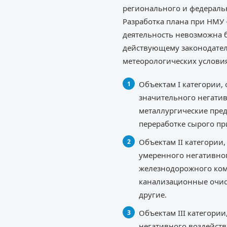
регионального и федераль
Разработка плана при НМУ
деятельность невозможна 
действующему законодател
метеорологических услови
Объектам I категории
значительного негати
металлургические пре
переработке сырого пр
Объектам II категори
умеренного негативног
железнодорожного комп
канализационные очис
другие.
Объектам III категори
негативного воздейств