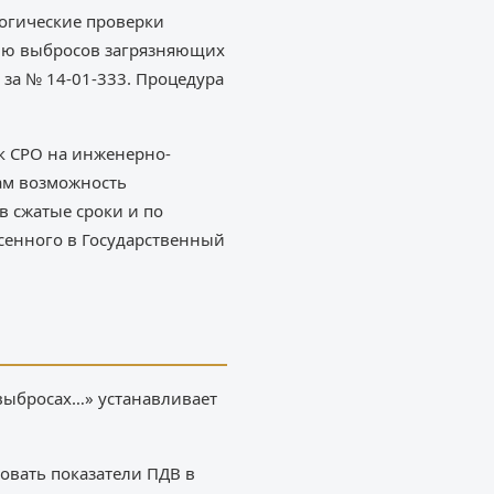
логические проверки
олю выбросов загрязняющих
 за № 14-01-333. Процедура
к СРО на инженерно-
нам возможность
в сжатые сроки и по
сенного в Государственный
 выбросах…» устанавливает
овать показатели ПДВ в