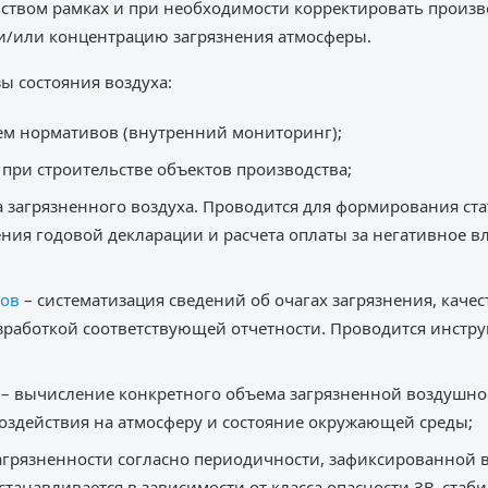
ством рамках и при необходимости корректировать произв
/или концентрацию загрязнения атмосферы.
ы состояния воздуха:
ем нормативов (внутренний мониторинг);
при строительстве объектов производства;
 загрязненного воздуха. Проводится для формирования стат
ения годовой декларации и расчета оплаты за негативное
сов
– систематизация сведений об очагах загрязнения, кач
азработкой соответствующей отчетности. Проводится инст
– вычисление конкретного объема загрязненной воздушно
оздействия на атмосферу и состояние окружающей среды;
агрязненности согласно периодичности, зафиксированной в
устанавливается в зависимости от класса опасности ЗВ, ста