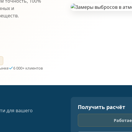
ем точность, 100%
чных и
веществ.
а
рынке
6 000+ клиентов
Получить расчёт
ти для вашего
Работае