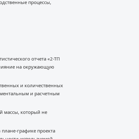
одственные процессы,
истического отчета «2-ТП
 влияние на окружающую
ественных и количественных
рументальным и расчетным
й массы, который не
 плане-графике проекта
бильности используемой