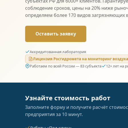
субъектах РФ для 6000+ клиентов. Гарантиру
соблюдение сроков, цены на 20% ниже рыно
определяем более 170 видов загрязняющих 
Оставить заявку
Аккредитованная лаборатория
Лицензия Росгидромета на мониторинг воздух
Работаем по всей России — 83 субъекта
12+ лет на 
Узнайте стоимость работ
Заполните форму и получите расчёт стоимос
предприятия за 10 минут.
Работы «Под ключ»