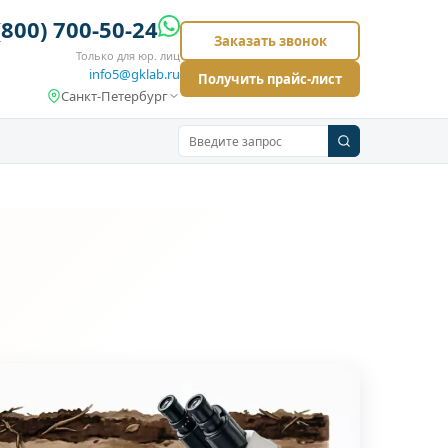
(800) 700-50-24
Заказать звонок
Только для юр. лиц
info5@gklab.ru
Получить прайс-лист
Санкт-Петербург