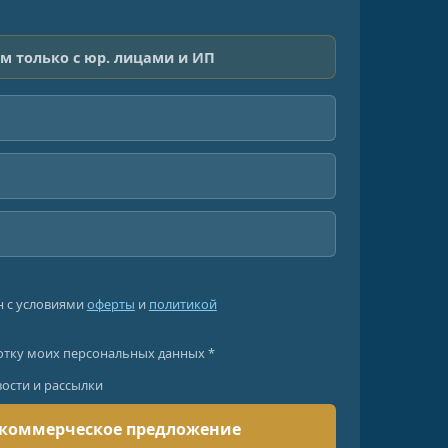
м только с юр. лицами и ИП
н с условиями
оферты
и
политикой
отку моих персональных данных *
вости и рассылки