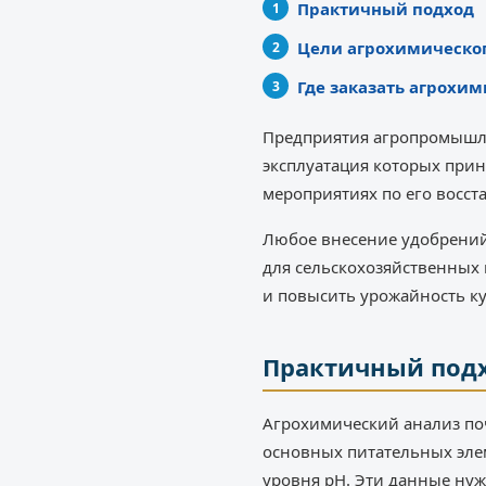
Практичный подход
Цели агрохимическог
Где заказать агрохи
Предприятия агропромышле
эксплуатация которых прин
мероприятиях по его восс
Любое внесение удобрений 
для сельскохозяйственных
и повысить урожайность ку
Практичный под
Агрохимический анализ поч
основных питательных элем
уровня рН. Эти данные ну