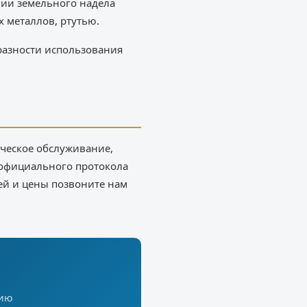
нии земельного надела
 металлов, ртутью.
разности использования
ическое обслуживание,
 официального протокола
лей и цены позвоните нам
цию