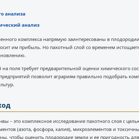
о анализа
мический анализ
нного комплекса напрямую заинтересованы в плодородии 
осит им прибыль. Но пахотный слой со временем истощаетс
тановлению.
на поля требует предварительной оценки химического сос
 предприятий позволит аграриям правильно подобрать ком
льтур.
ход
вы – это комплексное исследование пахотного слоя с цел
ентов (азота, фосфора, калия), микроэлементов и токсичны
жны, чтобы оценить плодородие земли и ее пригодность д