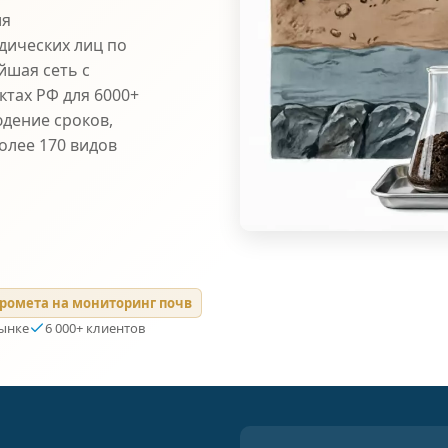
ля
дических лиц по
йшая сеть с
ктах РФ для 6000+
юдение сроков,
олее 170 видов
ромета на мониторинг почв
рынке
6 000+ клиентов