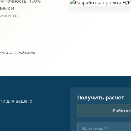
ем точность, 100%
чных и
веществ.
ссии — 83 субъекта
Получить расчёт
ти для вашего
Работае