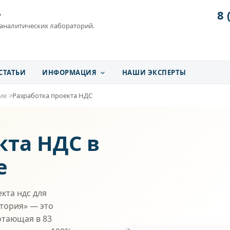
8 
»
 аналитических лабораторий.
СТАТЬИ
ИНФОРМАЦИЯ
НАШИ ЭКСПЕРТЫ
ие
Разработка проекта НДС
кта НДС в
е
кта ндс для
атория» — это
отающая в 83