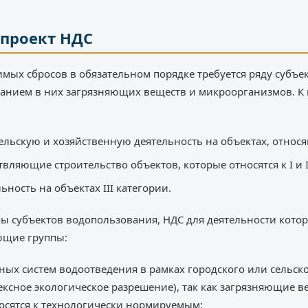
проект НДС
мых сбросов в обязательном порядке требуется ряду субъ
ржанием в них загрязняющих веществ и микроорганизмов. К
ьскую и хозяйственную деятельность на объектах, относящ
ляющие строительство объектов, которые относятся к I и I
ность на объектах III категории.
пы субъектов водопользования, НДС для деятельности котор
ющие группы:
ых систем водоотведения в рамках городского или сельск
ексное экологическое разрешение), так как загрязняющие 
носятся к технологически нормируемым;