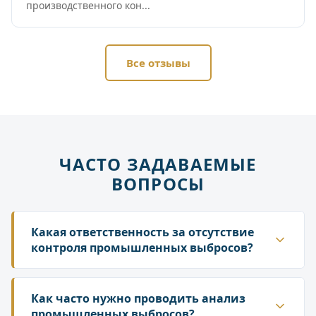
производственного кон...
Все отзывы
ЧАСТО ЗАДАВАЕМЫЕ
ВОПРОСЫ
Какая ответственность за отсутствие
контроля промышленных выбросов?
Отсутствие протоколов замеров является
нарушением и влечет за собой штрафы по ст. 8.1
Как часто нужно проводить анализ
и 8.21 КоАП РФ, которые могут достигать сотен
промышленных выбросов?