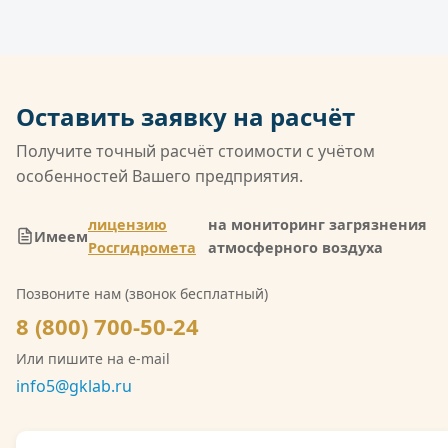
является первичным документом, на основе
отбор проб из источников выбросов (труб,
которого разрабатываются нормативы и
вентсистем) с помощью специального
планируется контроль.
оборудования. Затем в лаборатории
определяется концентрация загрязняющих
Оставить заявку на расчёт
веществ (например, оксидов азота, диоксида
серы, пыли) и оформляется протокол.
Получите точный расчёт стоимости с учётом
особенностей Вашего предприятия.
лицензию
на мониторинг загрязнения
Имеем
Росгидромета
атмосферного воздуха
Позвоните нам (звонок бесплатный)
8 (800) 700-50-24
Или пишите на e-mail
info5@gklab.ru