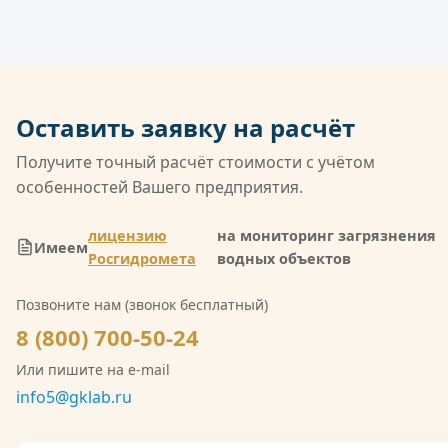
ГК «Лаборатория» аккредитована в
выполненных работ, счёт-фактура. Возможна
национальной системе Росаккредитации по
оплата по безналичному расчёту, в том числе с
ГОСТ ISO/IEC 17025 и обладает широчайшей
НДС.
совокупной областью аккредитации среди
негосударственных лабораторий России. Кроме
Оставить заявку на расчёт
того, компания имеет лицензию Росгидромета
(Л039-00117-77/02547257) на деятельность в
Получите точный расчёт стоимости с учётом
области гидрометеорологии, включающую
особенностей Вашего предприятия.
мониторинг загрязнения атмосферного воздуха,
водных объектов и почв. Также имеется допуск
лицензию
на мониторинг загрязнения
Имеем
СРО на выполнение инженерно-экологических
Росгидромета
водных объектов
изысканий. Со скан-копией лицензии
Позвоните нам (звонок бесплатный)
Росгидромета можно ознакомиться на сайте.
8 (800) 700-50-24
Или пишите на e-mail
info5@gklab.ru