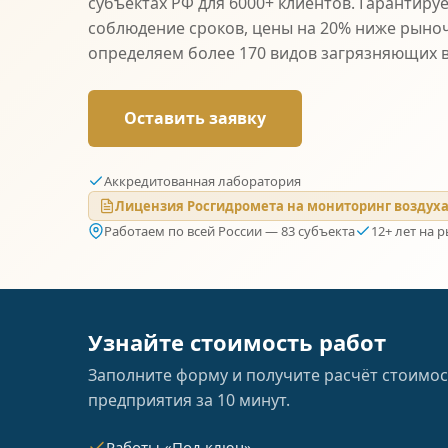
субъектах РФ для 6000+ клиентов. Гарантиру
соблюдение сроков, цены на 20% ниже рыно
определяем более 170 видов загрязняющих 
Оставить заявку
Аккредитованная лаборатория
Лицензия Росгидромета на мониторинг воздух
Работаем по всей России — 83 субъекта
12+ лет на 
Узнайте стоимость работ
Заполните форму и получите расчёт стоимос
предприятия за 10 минут.
Работы «Под ключ»