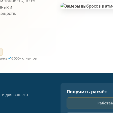
ем точность, 100%
чных и
веществ.
а
рынке
6 000+ клиентов
Получить расчёт
ти для вашего
Работае