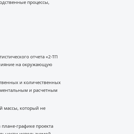
одственные процессы,
истического отчета «2-ТП
 влияние на окружающую
ественных и количественных
рументальным и расчетным
й массы, который не
 плане-графике проекта
бильности используемой