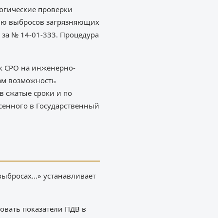
логические проверки
олю выбросов загрязняющих
 за № 14-01-333. Процедура
к СРО на инженерно-
нам возможность
в сжатые сроки и по
сенного в Государственный
 выбросах…» устанавливает
овать показатели ПДВ в