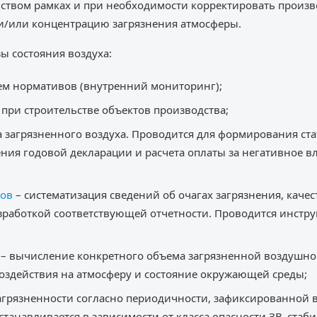
ством рамках и при необходимости корректировать произв
/или концентрацию загрязнения атмосферы.
ы состояния воздуха:
ем нормативов (внутренний мониторинг);
при строительстве объектов производства;
 загрязненного воздуха. Проводится для формирования стат
ения годовой декларации и расчета оплаты за негативное
сов
– систематизация сведений об очагах загрязнения, кач
азработкой соответствующей отчетности. Проводится инст
– вычисление конкретного объема загрязненной воздушно
оздействия на атмосферу и состояние окружающей среды;
агрязненности согласно периодичности, зафиксированной в
устанавливается в зависимости от класса опасности ЗВ, ста