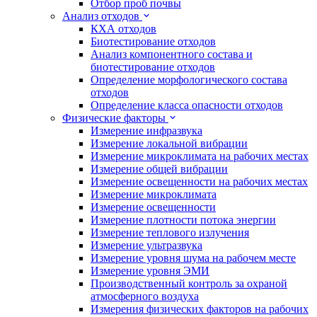
Отбор проб почвы
Анализ отходов
КХА отходов
Биотестирование отходов
Анализ компонентного состава и
биотестирование отходов
Определение морфологического состава
отходов
Определение класса опасности отходов
Физические факторы
Измерение инфразвука
Измерение локальной вибрации
Измерение микроклимата на рабочих местах
Измерение общей вибрации
Измерение освещенности на рабочих местах
Измерение микроклимата
Измерение освещенности
Измерение плотности потока энергии
Измерение теплового излучения
Измерение ультразвука
Измерение уровня шума на рабочем месте
Измерение уровня ЭМИ
Производственный контроль за охраной
атмосферного воздуха
Измерения физических факторов на рабочих