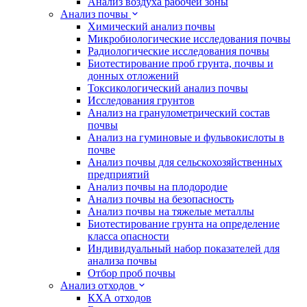
Анализ воздуха рабочей зоны
Анализ почвы
Химический анализ почвы
Микробиологические исследования почвы
Радиологические исследования почвы
Биотестирование проб грунта, почвы и
донных отложений
Токсикологический анализ почвы
Исследования грунтов
Анализ на гранулометрический состав
почвы
Анализ на гуминовые и фульвокислоты в
почве
Анализ почвы для сельскохозяйственных
предприятий
Анализ почвы на плодородие
Анализ почвы на безопасность
Анализ почвы на тяжелые металлы
Биотестирование грунта на определение
класса опасности
Индивидуальный набор показателей для
анализа почвы
Отбор проб почвы
Анализ отходов
КХА отходов