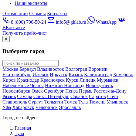
Наши эксперты
О компании
Отзывы
Контакты
8 (800) 700-50-24
info5@gklab.ru
WhatsApp
ВКонтакте
Получить прайс-лист
×
Выберите город
Москва
Барнаул
Владивосток
Волгоград
Воронеж
Екатеринбург
Ижевск
Иркутск
Казань
Калининград
Кемерово
Киров
Краснодар
Красноярск
Курск
Липецк
Мурманск
Набережные Челны
Нижний Новгород
Новокузнецк
Новосибирск
Омск
Оренбург
Пенза
Пермь
Ростов-на-Дону
Рязань
Самара
Санкт-Петербург
Саранск
Саратов
Сочи
Ставрополь
Сургут
Тольятти
Томск
Тула
Тюмень
Ульяновск
Уфа
Хабаровск
Челябинск
Ярославль
Город не найден
Главная
Тула