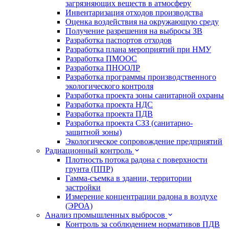
загрязняющих веществ в атмосферу
Инвентаризация отходов производства
Оценка воздействия на окружающую среду
Получение разрешения на выбросы ЗВ
Разработка паспортов отходов
Разработка плана мероприятий при НМУ
Разработка ПМООС
Разработка ПНООЛР
Разработка программы производственного
экологического контроля
Разработка проекта зоны санитарной охраны
Разработка проекта НДС
Разработка проекта ПДВ
Разработка проекта СЗЗ (санитарно-
защитной зоны)
Экологическое сопровождение предприятий
Радиационный контроль
Плотность потока радона с поверхности
грунта (ППР)
Гамма-съемка в здании, территории
застройки
Измерение концентрации радона в воздухе
(ЭРОА)
Анализ промышленных выбросов
Контроль за соблюдением нормативов ПДВ