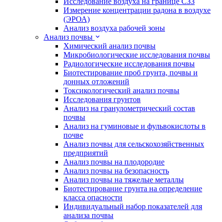
Исследование воздуха на границе СЗЗ
Измерение концентрации радона в воздухе
(ЭРОА)
Анализ воздуха рабочей зоны
Анализ почвы
Химический анализ почвы
Микробиологические исследования почвы
Радиологические исследования почвы
Биотестирование проб грунта, почвы и
донных отложений
Токсикологический анализ почвы
Исследования грунтов
Анализ на гранулометрический состав
почвы
Анализ на гуминовые и фульвокислоты в
почве
Анализ почвы для сельскохозяйственных
предприятий
Анализ почвы на плодородие
Анализ почвы на безопасность
Анализ почвы на тяжелые металлы
Биотестирование грунта на определение
класса опасности
Индивидуальный набор показателей для
анализа почвы