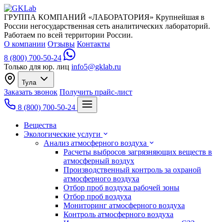
ГРУППА КОМПАНИЙ «ЛАБОРАТОРИЯ»
Крупнейшая в
России негосударственная сеть аналитических лабораторий.
Работаем по всей территории России.
О компании
Отзывы
Контакты
8 (800) 700-50-24
Только для юр. лиц
info5@gklab.ru
Тула
Заказать звонок
Получить прайс-лист
8 (800) 700-50-24
Вещества
Экологические услуги
Анализ атмосферного воздуха
Расчеты выбросов загрязняющих веществ в
атмосферный воздух
Производственный контроль за охраной
атмосферного воздуха
Отбор проб воздуха рабочей зоны
Отбор проб воздуха
Мониторинг атмосферного воздуха
Контроль атмосферного воздуха