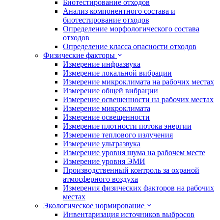
Биотестирование отходов
Анализ компонентного состава и
биотестирование отходов
Определение морфологического состава
отходов
Определение класса опасности отходов
Физические факторы
Измерение инфразвука
Измерение локальной вибрации
Измерение микроклимата на рабочих местах
Измерение общей вибрации
Измерение освещенности на рабочих местах
Измерение микроклимата
Измерение освещенности
Измерение плотности потока энергии
Измерение теплового излучения
Измерение ультразвука
Измерение уровня шума на рабочем месте
Измерение уровня ЭМИ
Производственный контроль за охраной
атмосферного воздуха
Измерения физических факторов на рабочих
местах
Экологическое нормирование
Инвентаризация источников выбросов