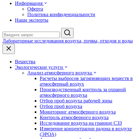
Информация
Оферта
Политика конфиденциальности
Наши эксперты
Лабораторные исследования воздуха, почвы, отходов и воды
Вещества
Экологические услуги
Анализ атмосферного воздуха
Расчеты выбросов загрязняющих веществ в
атмосферный воздух
Производственный контроль за охраной
атмосферного воздуха
Отбор проб воздуха рабочей зоны
Отбор проб воздуха
Мониторинг атмосферного воздуха
Контроль атмосферного воздуха
Исследование воздуха на границе СЗЗ
Измерение концентрации радона в воздухе
(ЭРОА)