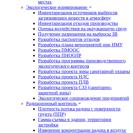
местах
Экологическое нормирование
Инвентаризация источников выбросов
загрязняющих веществ в атмосферу
Инвентаризация отходов производства
Оценка воздействия на окружающую среду
Получение разрешения на выбросы ЗВ
Разработка паспортов отходов
Разработка плана мероприятий при НМУ
Разработка ПМООС
Разработка ПНООЛР
Разработка программы производственного
экологического контроля
Разработка проекта зоны санитарной охраны
Разработка проекта НДС
Разработка проекта ПДВ
Разработка проекта СЗЗ (санитарно-
защитной зоны)
Экологическое сопровождение предприятий
Радиационный контроль
Плотность потока радона с поверхности
грунта (ППР)
Гамма-съемка в здании, территории
застройки
Измерение концентрации радона в воздухе