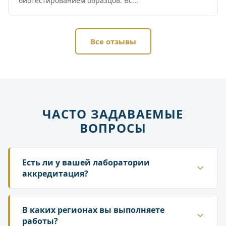
биотестированием образцов. Вс...
Все отзывы
ЧАСТО ЗАДАВАЕМЫЕ
ВОПРОСЫ
Есть ли у вашей лаборатории
аккредитация?
Да. ГК «Лаборатория» аккредитована в
национальной системе Росаккредитации. Наши
В каких регионах вы выполняете
протоколы и заключения принимаются
работы?