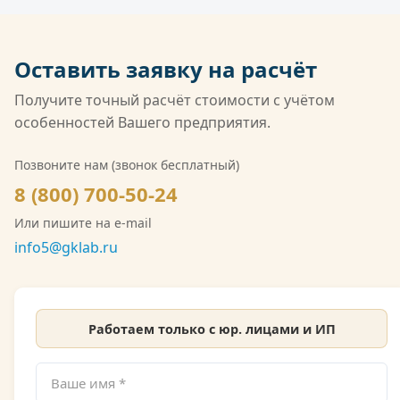
ГОСТ ISO/IEC 17025 и обладает широчайшей
НДС.
совокупной областью аккредитации среди
негосударственных лабораторий России. Кроме
Оставить заявку на расчёт
того, компания имеет лицензию Росгидромета
(Л039-00117-77/02547257) на деятельность в
Получите точный расчёт стоимости с учётом
области гидрометеорологии, включающую
особенностей Вашего предприятия.
мониторинг загрязнения атмосферного воздуха,
водных объектов и почв. Также имеется допуск
Позвоните нам (звонок бесплатный)
СРО на выполнение инженерно-экологических
8 (800) 700-50-24
изысканий. Со скан-копией лицензии
Или пишите на e-mail
Росгидромета можно ознакомиться на сайте.
info5@gklab.ru
Работаем только с юр. лицами и ИП