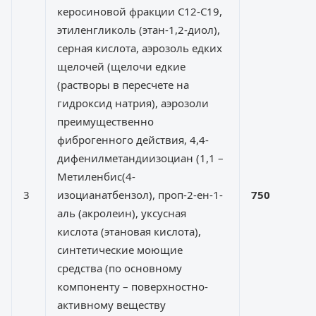
керосиновой фракции С12-С19,
этиленгликоль (этан-1,2-диол),
серная кислота, аэрозоль едких
щелочей (щелочи едкие
(растворы в пересчете на
гидроксид натрия), аэрозоли
преимущественно
фиброгенного действия, 4,4-
дифенилметандиизоциан (1,1 –
Метиленбис(4-
3
изоцианатбензол), проп-2-ен-1-
750
аль (акролеин), уксусная
кислота (этановая кислота),
синтетические моющие
средства (по основному
компоненту – поверхностно-
активному веществу