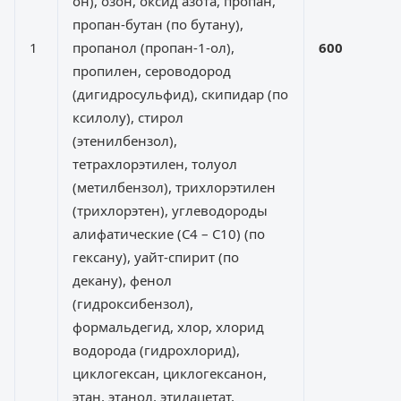
он), озон, оксид азота, пропан,
пропан-бутан (по бутану),
1
пропанол (пропан-1-ол),
600
пропилен, сероводород
(дигидросульфид), скипидар (по
ксилолу), стирол
(этенилбензол),
тетрахлорэтилен, толуол
(метилбензол), трихлорэтилен
(трихлорэтен), углеводороды
алифатические (C4 – C10) (по
гексану), уайт-спирит (по
декану), фенол
(гидроксибензол),
формальдегид, хлор, хлорид
водорода (гидрохлорид),
циклогексан, циклогексанон,
этан, этанол, этилацетат,