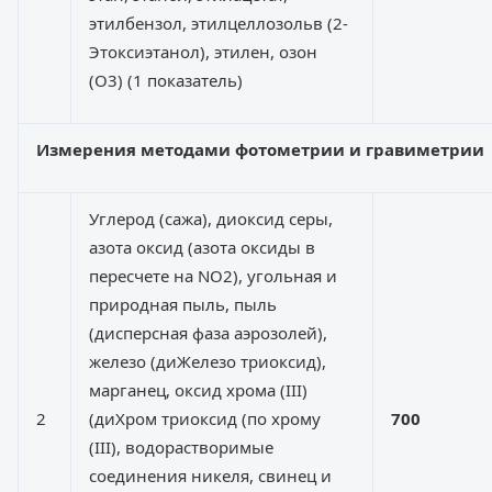
этилбензол, этилцеллозольв (2-
Этоксиэтанол), этилен, озон
(O3) (1 показатель)
Измерения методами фотометрии и гравиметрии
Углерод (сажа), диоксид серы,
азота оксид (азота оксиды в
пересчете на NO2), угольная и
природная пыль, пыль
(дисперсная фаза аэрозолей),
железо (диЖелезо триоксид),
марганец, оксид хрома (III)
2
(диХром триоксид (по хрому
700
(III), водорастворимые
соединения никеля, свинец и