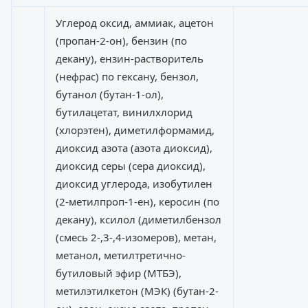
Углерод оксид, аммиак, ацетон
(пропан-2-он), бензин (по
декану), ензин-растворитель
(нефрас) по гексану, бензол,
бутанол (бутан-1-ол),
бутилацетат, винилхлорид
(хлорэтен), диметилформамид,
диоксид азота (азота диоксид),
диоксид серы (сера диоксид),
диоксид углерода, изобутилен
(2-метилпроп-1-ен), керосин (по
декану), ксилол (диметилбензол
(смесь 2-,3-,4-изомеров), метан,
метанол, метилтретично-
бутиловый эфир (МТБЭ),
метилэтилкетон (МЭК) (бутан-2-