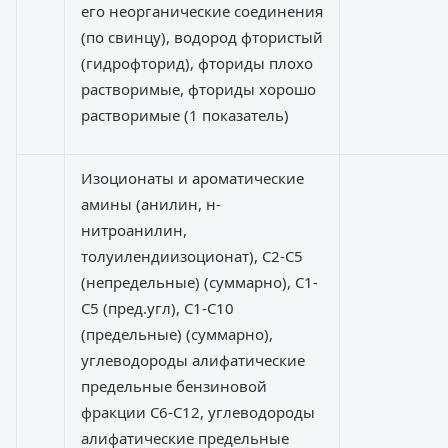
его неорганические соединения
(по свинцу), водород фтористый
(гидрофторид), фториды плохо
растворимые, фториды хорошо
растворимые (1 показатель)
Изоционаты и ароматические
амины (анилин, н-
нитроанилин,
толуилендиизоционат), С2-С5
(непредельные) (суммарно), С1-
С5 (пред.угл), С1-С10
(предельные) (суммарно),
углеводороды алифатические
предельные бензиновой
фракции С6-С12, углеводороды
алифатические предельные