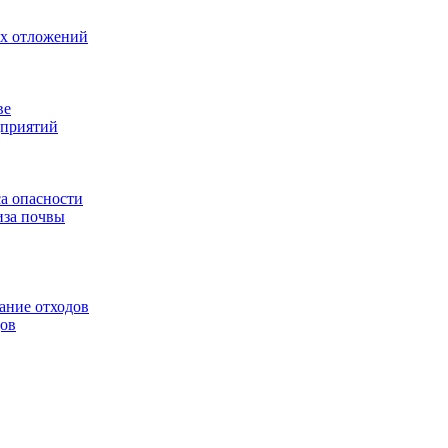
ых отложений
ве
дприятий
са опасности
иза почвы
ание отходов
дов