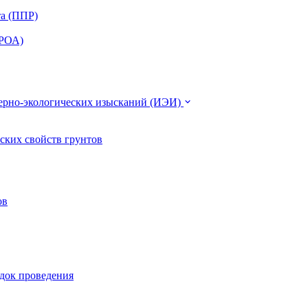
та (ППР)
ЭРОА)
нерно-экологических изысканий (ИЭИ)
ских свойств грунтов
ов
ядок проведения