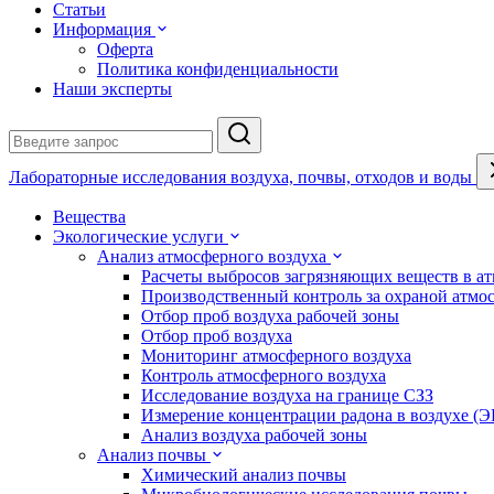
Статьи
Информация
Оферта
Политика конфиденциальности
Наши эксперты
Лабораторные исследования воздуха, почвы, отходов и воды
Вещества
Экологические услуги
Анализ атмосферного воздуха
Расчеты выбросов загрязняющих веществ в а
Производственный контроль за охраной атмо
Отбор проб воздуха рабочей зоны
Отбор проб воздуха
Мониторинг атмосферного воздуха
Контроль атмосферного воздуха
Исследование воздуха на границе СЗЗ
Измерение концентрации радона в воздухе (
Анализ воздуха рабочей зоны
Анализ почвы
Химический анализ почвы