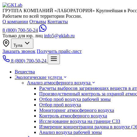
ГРУППА КОМПАНИЙ «ЛАБОРАТОРИЯ»
Крупнейшая в Росс
Работаем по всей территории России.
О компании
Отзывы
Контакты
8 (800) 700-50-24
Только для юр. лиц
info5@gklab.ru
Тула
Заказать звонок
Получить прайс-лист
8 (800) 700-50-24
Вещества
Экологические услуги
Анализ атмосферного воздуха
Расчеты выбросов загрязняющих веществ в а
Производственный контроль за охраной атмо
Отбор проб воздуха рабочей зоны
Отбор проб воздуха
Мониторинг атмосферного воздуха
Контроль атмосферного воздуха
Исследование воздуха на границе СЗЗ
Измерение концентрации радона в воздухе (
Анализ воздуха рабочей зоны