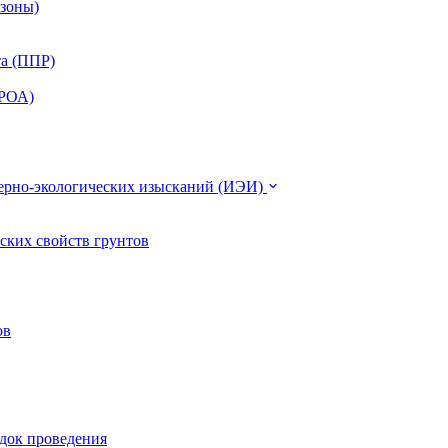
 зоны)
та (ППР)
ЭРОА)
нерно-экологических изысканий (ИЭИ)
ских свойств грунтов
ов
ядок проведения