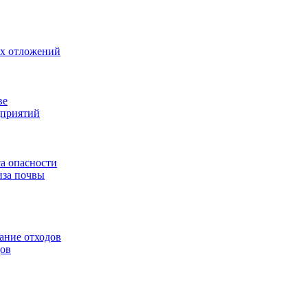
ых отложений
ве
дприятий
са опасности
иза почвы
ание отходов
дов