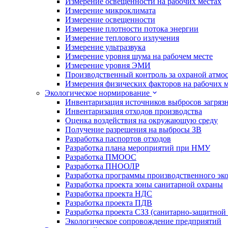
Измерение освещенности на рабочих местах
Измерение микроклимата
Измерение освещенности
Измерение плотности потока энергии
Измерение теплового излучения
Измерение ультразвука
Измерение уровня шума на рабочем месте
Измерение уровня ЭМИ
Производственный контроль за охраной атмо
Измерения физических факторов на рабочих м
Экологическое нормирование
Инвентаризация источников выбросов загряз
Инвентаризация отходов производства
Оценка воздействия на окружающую среду
Получение разрешения на выбросы ЗВ
Разработка паспортов отходов
Разработка плана мероприятий при НМУ
Разработка ПМООС
Разработка ПНООЛР
Разработка программы производственного эко
Разработка проекта зоны санитарной охраны
Разработка проекта НДС
Разработка проекта ПДВ
Разработка проекта СЗЗ (санитарно-защитной
Экологическое сопровождение предприятий