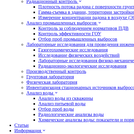
Радиационный контроль
Плотность потока радона с поверхности грун
Гамма-съемка в здании, территории застройки
Измерение концентрации радона в воздухе (
Анализ промышленных выбросов
Контроль за соблюдением нормативов ПДВ
Контроль эффективности ГОУ
Отбор проб промышленных выбросов
Лабораторные исследования для проведения инже
Газогеохимические исследования
Исследование физических воздействий
Лабораторные исследования физико-механиче
Радиационно-экологические исследования
Производственный контроль
Грунтовая лаборатория
Физическая лаборатория
Инвентаризация стационарных источников выброс
Анализ воды
Анализ воды из скважины
Анализ питьевой воды
Отбор проб воды
Радиологические анализы воды
Химические анализы воды: показатели и пор
Статьи
Информация