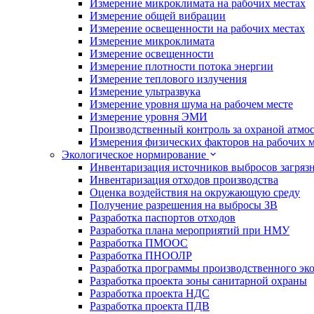
Измерение микроклимата на рабочих местах
Измерение общей вибрации
Измерение освещенности на рабочих местах
Измерение микроклимата
Измерение освещенности
Измерение плотности потока энергии
Измерение теплового излучения
Измерение ультразвука
Измерение уровня шума на рабочем месте
Измерение уровня ЭМИ
Производственный контроль за охраной атмо
Измерения физических факторов на рабочих м
Экологическое нормирование
Инвентаризация источников выбросов загряз
Инвентаризация отходов производства
Оценка воздействия на окружающую среду
Получение разрешения на выбросы ЗВ
Разработка паспортов отходов
Разработка плана мероприятий при НМУ
Разработка ПМООС
Разработка ПНООЛР
Разработка программы производственного эко
Разработка проекта зоны санитарной охраны
Разработка проекта НДС
Разработка проекта ПДВ