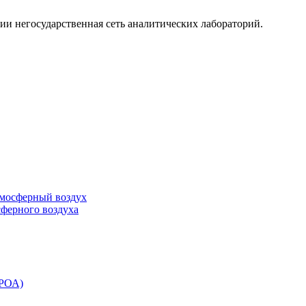
ии негосударственная сеть аналитических лабораторий.
тмосферный воздух
сферного воздуха
ЭРОА)