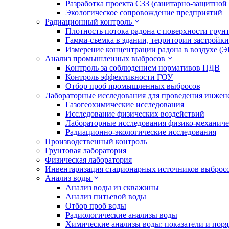
Разработка проекта СЗЗ (санитарно-защитной
Экологическое сопровождение предприятий
Радиационный контроль
Плотность потока радона с поверхности грун
Гамма-съемка в здании, территории застройки
Измерение концентрации радона в воздухе (
Анализ промышленных выбросов
Контроль за соблюдением нормативов ПДВ
Контроль эффективности ГОУ
Отбор проб промышленных выбросов
Лабораторные исследования для проведения инже
Газогеохимические исследования
Исследование физических воздействий
Лабораторные исследования физико-механиче
Радиационно-экологические исследования
Производственный контроль
Грунтовая лаборатория
Физическая лаборатория
Инвентаризация стационарных источников выброс
Анализ воды
Анализ воды из скважины
Анализ питьевой воды
Отбор проб воды
Радиологические анализы воды
Химические анализы воды: показатели и пор