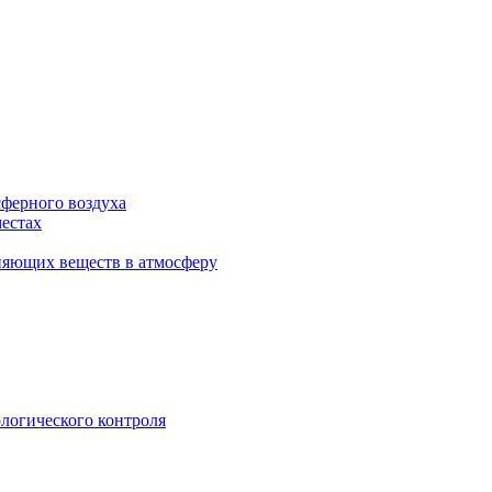
сферного воздуха
естах
няющих веществ в атмосферу
логического контроля