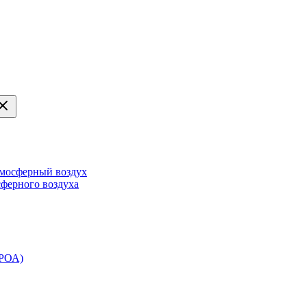
тмосферный воздух
сферного воздуха
ЭРОА)