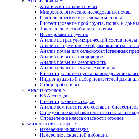
Анализ почвы
Химический анализ почвы
Микробиологические исследования почвы
Радиологические исследования почвы
Биотестирование проб грунта, почвы и донн
Токсикологический анализ почвы
Исследования грунтов
Анализ на гранулометрический состав почвы
Анализ на гуминовые и фульвокислоты в поч
Анализ почвы для сельскохозяйственных пре
Анализ почвы на плодородие
Анализ почвы на безопасность
Анализ почвы на тяжелые металлы
Биотестирование грунта на определение клас
Индивидуальный набор показателей для анал
Отбор проб почвы
Анализ отходов
КХА отходов
Биотестирование отходов
Анализ компонентного состава и биотестиров
Определение морфологического состава отхо
Определение класса опасности отходов
Физические факторы
Измерение инфразвука
Измерение локальной вибрации