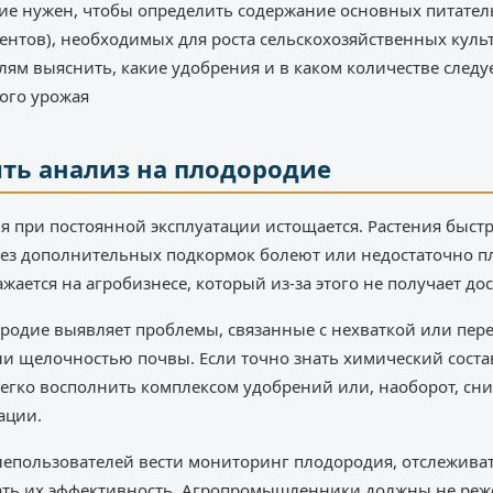
е нужен, чтобы определить содержание основных питатель
ентов), необходимых для роста сельскохозяйственных куль
ям выяснить, какие удобрения и в каком количестве следу
ого урожая
ить анализ на плодородие
я при постоянной эксплуатации истощается. Растения быстр
без дополнительных подкормок болеют или недостаточно п
жается на агробизнесе, который из-за этого не получает д
ородие выявляет проблемы, связанные с нехваткой или пе
ли щелочностью почвы. Если точно знать химический соста
егко восполнить комплексом удобрений или, наоборот, сн
ации.
лепользователей вести мониторинг плодородия, отслежива
ть их эффективность. Агропромышленники должны не реже 