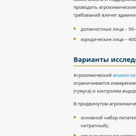
проводить агрохимическое 
требований влечет админис
должностные лица – 50–1
юридические лица – 400
Варианты иссле
Агрохимический
анализ п
ограничивается измерение
(гумуса) и контролем водор
В продвинутом агрохимиче
основной набор питате
нитратный);
органическое вещество;