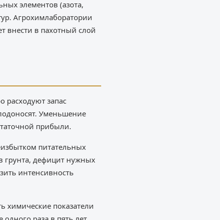
ных элементов (азота,
тур. Агрохимлаборатории
ет внести в пахотный слой
о расходуют запас
лодоносят. Уменьшение
остаточной прибыли.
реизбытком питательных
в грунта, дефицит нужных
изить интенсивность
ть химические показатели
одного раза в пять лет