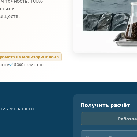
ем точность, 100%
чных и
веществ.
ромета на мониторинг почв
рынке
6 000+ клиентов
Получить расчёт
ти для вашего
Работае