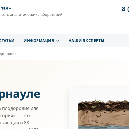
8 
РИЯ»
 сеть аналитических лабораторий.
СТАТЬИ
ИНФОРМАЦИЯ
НАШИ ЭКСПЕРТЫ
одородие
а
рнауле
 плодородие для
атория» — это
отающая в 83