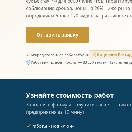
субъектах РФ для 6000+ клиентов. Гарантиру
соблюдение сроков, цены на 20% ниже рыно
определяем более 170 видов загрязняющих 
Оставить заявку
Аккредитованная лаборатория
Лицензия Росгид
Работаем по всей России — 83 субъекта
12+ лет на 
Узнайте стоимость работ
Заполните форму и получите расчёт стоимос
предприятия за 10 минут.
Работы «Под ключ»