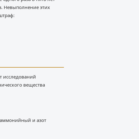
з. Невыполнение этих
штраф:
т исследований
нического вещества
 аммонийный и азот