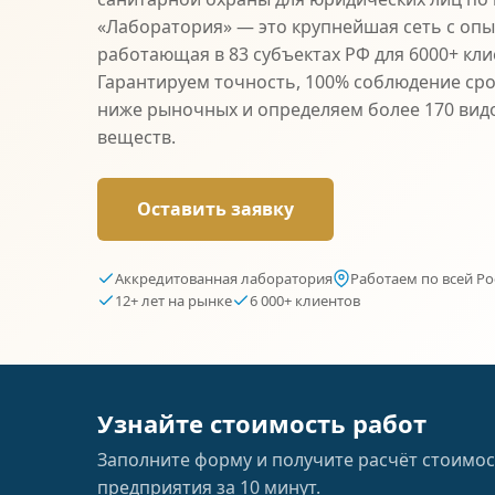
«Лаборатория» — это крупнейшая сеть с опыт
работающая в 83 субъектах РФ для 6000+ кли
Гарантируем точность, 100% соблюдение сро
ниже рыночных и определяем более 170 вид
веществ.
Оставить заявку
Аккредитованная лаборатория
Работаем по всей Ро
12+ лет на рынке
6 000+ клиентов
Узнайте стоимость работ
Заполните форму и получите расчёт стоимос
предприятия за 10 минут.