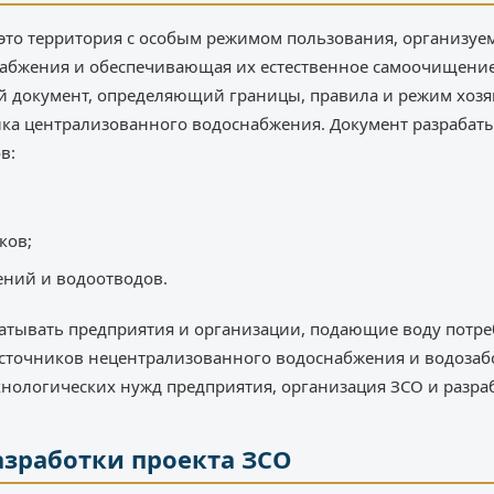
это территория с особым режимом пользования, организуе
абжения и обеспечивающая их естественное самоочищение 
ий документ, определяющий границы, правила и режим хоз
ика централизованного водоснабжения. Документ разрабат
в:
ков;
ний и водоотводов.
атывать предприятия и организации, подающие воду потр
источников нецентрализованного водоснабжения и водоза
нологических нужд предприятия, организация ЗСО и разраб
азработки проекта ЗСО