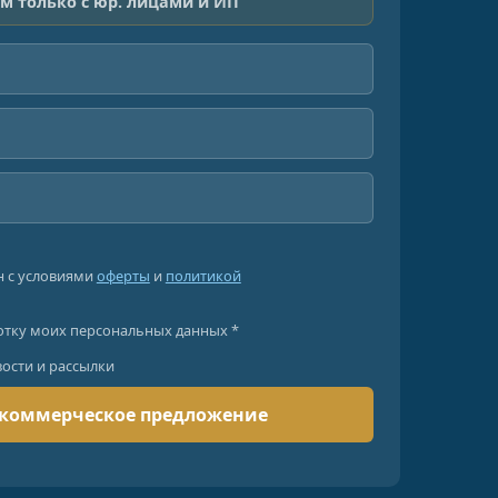
м только с юр. лицами и ИП
н с условиями
оферты
и
политикой
отку моих персональных данных *
вости и рассылки