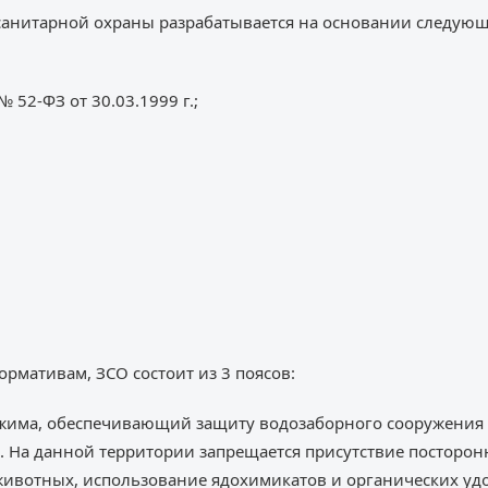
санитарной охраны разрабатывается на основании следую
52-ФЗ от 30.03.1999 г.;
рмативам, ЗСО состоит из 3 поясов:
 режима, обеспечивающий защиту водозаборного сооружени
. На данной территории запрещается присутствие посторо
животных, использование ядохимикатов и органических уд