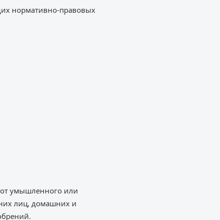
щих нормативно-правовых
я от умышленного или
нних лиц, домашних и
обрений.