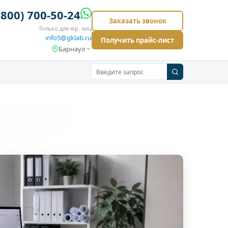
(800) 700-50-24
Заказать звонок
Только для юр. лиц
info5@gklab.ru
Получить прайс-лист
Барнаул