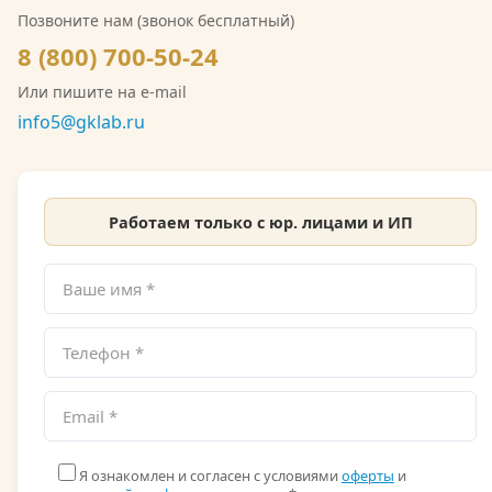
водных объектов и почв. Также имеется допуск
Позвоните нам (звонок бесплатный)
СРО на выполнение инженерно-экологических
8 (800) 700-50-24
изысканий. Со скан-копией лицензии
Или пишите на e-mail
Росгидромета можно ознакомиться на сайте.
info5@gklab.ru
Работаем только с юр. лицами и ИП
Я ознакомлен и согласен с условиями
оферты
и