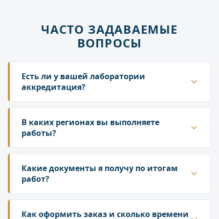
ЧАСТО ЗАДАВАЕМЫЕ
ВОПРОСЫ
Есть ли у вашей лаборатории
аккредитация?
Да. ГК «Лаборатория» аккредитована в
национальной системе Росаккредитации. Наши
В каких регионах вы выполняете
протоколы и заключения принимаются
работы?
надзорными органами — Роспотребнадзором,
Работаем по всей территории России. У нас
Росприроднадзором, государственной
собственная сеть лабораторий и партнёрских
Какие документы я получу по итогам
инспекцией труда.
подразделений, что позволяет организовать
работ?
выезд специалиста и отбор проб в любом
По результатам исследований вы получаете
регионе. Сроки выезда зависят от удалённости
официальный протокол испытаний
Как оформить заказ и сколько времени
объекта — уточняйте у менеджера при