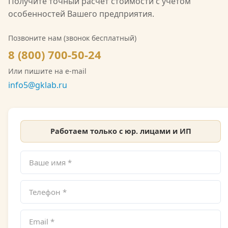
Получите точный расчёт стоимости с учётом
области гидрометеорологии, включающую
особенностей Вашего предприятия.
мониторинг загрязнения атмосферного воздуха,
водных объектов и почв. Также имеется допуск
Позвоните нам (звонок бесплатный)
СРО на выполнение инженерно-экологических
8 (800) 700-50-24
изысканий. Со скан-копией лицензии
Или пишите на e-mail
Росгидромета можно ознакомиться на сайте.
info5@gklab.ru
Работаем только с юр. лицами и ИП