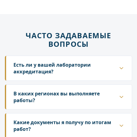
ЧАСТО ЗАДАВАЕМЫЕ
ВОПРОСЫ
Есть ли у вашей лаборатории
аккредитация?
Да. ГК «Лаборатория» аккредитована в
национальной системе Росаккредитации. Наши
В каких регионах вы выполняете
протоколы и заключения принимаются
работы?
надзорными органами — Роспотребнадзором,
Работаем по всей территории России. У нас
Росприроднадзором, государственной
собственная сеть лабораторий и партнёрских
Какие документы я получу по итогам
инспекцией труда.
подразделений, что позволяет организовать
работ?
выезд специалиста и отбор проб в любом