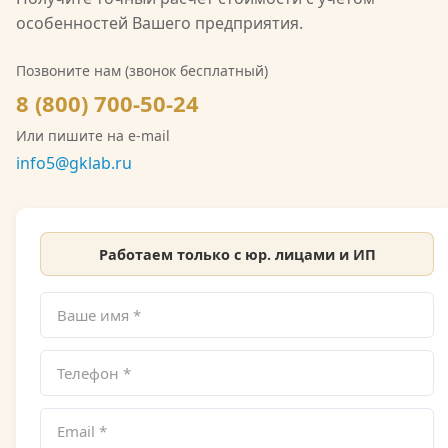
области гидрометеорологии, включающую
особенностей Вашего предприятия.
мониторинг загрязнения атмосферного воздуха,
водных объектов и почв. Также имеется допуск
Позвоните нам (звонок бесплатный)
СРО на выполнение инженерно-экологических
8 (800) 700-50-24
изысканий. Со скан-копией лицензии
Или пишите на e-mail
Росгидромета можно ознакомиться на сайте.
info5@gklab.ru
Работаем только с юр. лицами и ИП