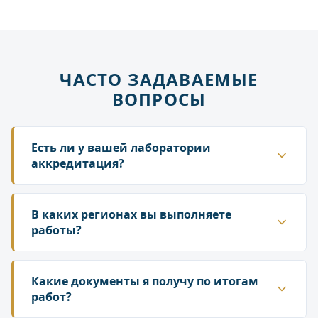
ЧАСТО ЗАДАВАЕМЫЕ
ВОПРОСЫ
Есть ли у вашей лаборатории
аккредитация?
Да. ГК «Лаборатория» аккредитована в
национальной системе Росаккредитации. Наши
В каких регионах вы выполняете
протоколы и заключения принимаются
работы?
надзорными органами — Роспотребнадзором,
Работаем по всей территории России. У нас
Росприроднадзором, государственной
собственная сеть лабораторий и партнёрских
Какие документы я получу по итогам
инспекцией труда.
подразделений, что позволяет организовать
работ?
выезд специалиста и отбор проб в любом