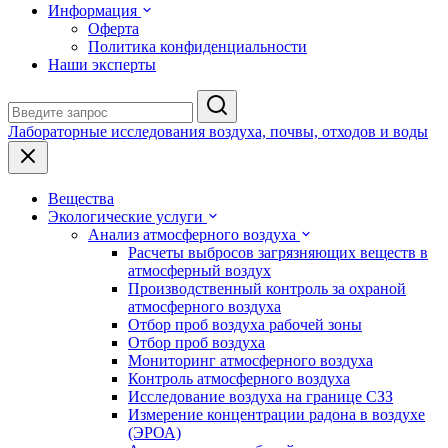
Информация
Оферта
Политика конфиденциальности
Наши эксперты
Лабораторные исследования воздуха, почвы, отходов и воды
Вещества
Экологические услуги
Анализ атмосферного воздуха
Расчеты выбросов загрязняющих веществ в
атмосферный воздух
Производственный контроль за охраной
атмосферного воздуха
Отбор проб воздуха рабочей зоны
Отбор проб воздуха
Мониторинг атмосферного воздуха
Контроль атмосферного воздуха
Исследование воздуха на границе СЗЗ
Измерение концентрации радона в воздухе
(ЭРОА)