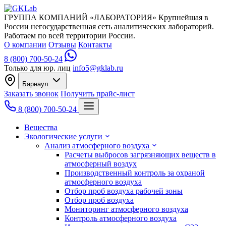
ГРУППА КОМПАНИЙ «ЛАБОРАТОРИЯ»
Крупнейшая в
России негосударственная сеть аналитических лабораторий.
Работаем по всей территории России.
О компании
Отзывы
Контакты
8 (800) 700-50-24
Только для юр. лиц
info5@gklab.ru
Барнаул
Заказать звонок
Получить прайс-лист
8 (800) 700-50-24
Вещества
Экологические услуги
Анализ атмосферного воздуха
Расчеты выбросов загрязняющих веществ в
атмосферный воздух
Производственный контроль за охраной
атмосферного воздуха
Отбор проб воздуха рабочей зоны
Отбор проб воздуха
Мониторинг атмосферного воздуха
Контроль атмосферного воздуха