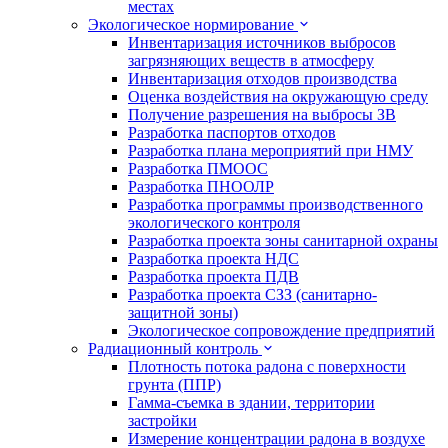
местах
Экологическое нормирование
Инвентаризация источников выбросов
загрязняющих веществ в атмосферу
Инвентаризация отходов производства
Оценка воздействия на окружающую среду
Получение разрешения на выбросы ЗВ
Разработка паспортов отходов
Разработка плана мероприятий при НМУ
Разработка ПМООС
Разработка ПНООЛР
Разработка программы производственного
экологического контроля
Разработка проекта зоны санитарной охраны
Разработка проекта НДС
Разработка проекта ПДВ
Разработка проекта СЗЗ (санитарно-
защитной зоны)
Экологическое сопровождение предприятий
Радиационный контроль
Плотность потока радона с поверхности
грунта (ППР)
Гамма-съемка в здании, территории
застройки
Измерение концентрации радона в воздухе