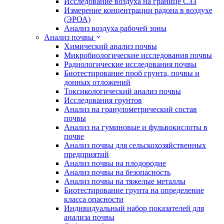
Исследование воздуха на границе СЗЗ
Измерение концентрации радона в воздухе
(ЭРОА)
Анализ воздуха рабочей зоны
Анализ почвы
Химический анализ почвы
Микробиологические исследования почвы
Радиологические исследования почвы
Биотестирование проб грунта, почвы и
донных отложений
Токсикологический анализ почвы
Исследования грунтов
Анализ на гранулометрический состав
почвы
Анализ на гуминовые и фульвокислоты в
почве
Анализ почвы для сельскохозяйственных
предприятий
Анализ почвы на плодородие
Анализ почвы на безопасность
Анализ почвы на тяжелые металлы
Биотестирование грунта на определение
класса опасности
Индивидуальный набор показателей для
анализа почвы